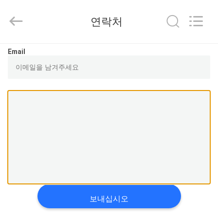
2021
-
2026
연락처
Guangzhou
Yucai
Color
Printing
Co.,
집
Email
Ltd..
All
Rights
Reserved.
제
품
우
리
에
대
보내십시오