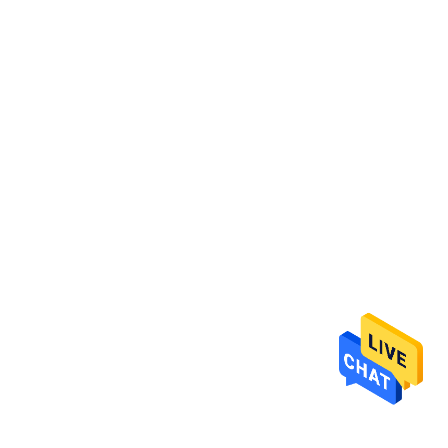
하
여
공
장
여
행
품
질
관
리