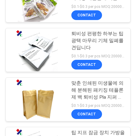
봉된 8가지 측면을 지퍼
$0.1-$0.3 per pcs MOQ:20000 PC
연
로 엽니다
CONTACT
83
락
지퍼 주머니를 위로
퇴비성 편평한 하부는 팁
주
광택 마무리 기체 밀폐를
서 있으십시오
세
견딥니다
$0.1-$0.3 per pcs MOQ:20000 PC
요
CONTACT
인
맞춘 인쇄된 미생물에 의
21
해 분해된 패키징 테플론
용
통렬한 반박 주머니
제 백 퇴비성 Pla 지퍼 커
피 차 핵심 팁
문
$0.1-$0.3 per pcs MOQ:20000 PC
포장
CONTACT
을
요
팁 지프 잠금 장치 가방을