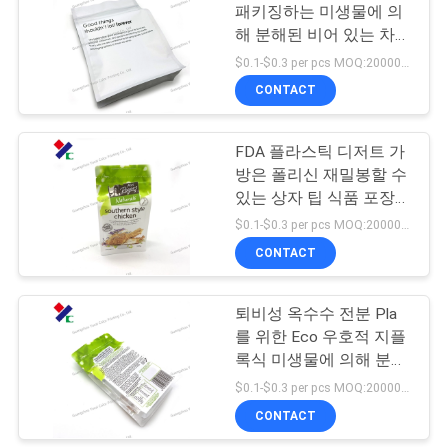
패키징하는 미생물에 의
구
해 분해된 비어 있는 차
18
하
매트 식품
$0.1-$0.3 per pcs MOQ:20000 PC
CONTACT
세
KRAFT 종이 주머니
요
FDA 플라스틱 디저트 가
방은 폴리신 재밀봉할 수
있는 상자 팁 식품 포장을
사
적층했습니다
$0.1-$0.3 per pcs MOQ:20000 PC
이
CONTACT
12
트
가방을 패키징하는
퇴비성 옥수수 전분 Pla
맵
를 위한 Eco 우호적 지플
애완동물사료
록식 미생물에 의해 분해
된 패키징 테플론제 백
$0.1-$0.3 per pcs MOQ:20000 PC
PRIVACY
CONTACT
POLICY