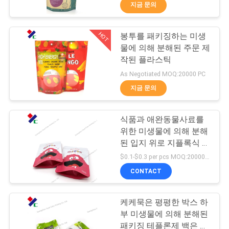
하
백
지금 문의
여
HOT
봉투를 패키징하는 미생
23
물에 의해 분해된 주문 제
공
재활용할 수 있는 패
작된 플라스틱
장
As Negotiated MOQ:20000 PC
키징 테플론제 백
지금 문의
여
행
식품과 애완동물사료를
위한 미생물에 의해 분해
된 입지 위로 지플록식 플
품
72
라스틱 포장 봉지
$0.1-$0.3 per pcs MOQ:20000 PC
질
CONTACT
식품 포장 필름 롤
관
케케묵은 평평한 박스 하
리
부 미생물에 의해 분해된
패키징 테플론제 백은 밀