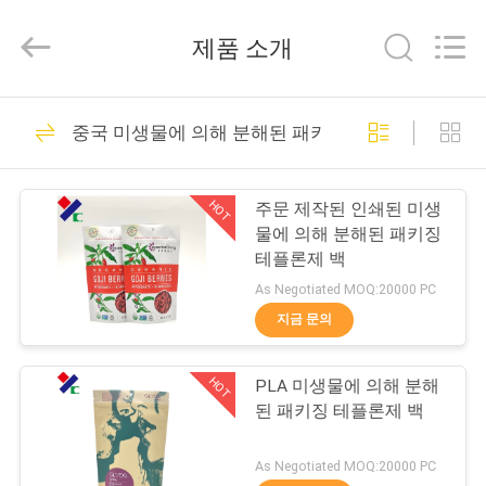
2021
-
2026
제품 소개
Guangzhou
Yucai
Color
Printing
Co.,
집
30
Ltd..
중국 미생물에 의해 분해된 패키징 테플론제 백
All
Rights
Reserved.
커피 포장 부대
제
HOT
주문 제작된 인쇄된 미생
품
물에 의해 분해된 패키징
테플론제 백
As Negotiated MOQ:20000 PC
우
지금 문의
44
리
미생물에 의해 분해
HOT
PLA 미생물에 의해 분해
에
된 패키징 테플론제 백
된 패키징 테플론제
대
As Negotiated MOQ:20000 PC