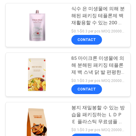
식수 은 미생물에 의해 분
7
해된 패키징 테플론제 백
재활용할 수 있는 200 밀
냉각 접착 영화
리람베르트는 10 밀리람
$0.1-$0.3 per pcs MOQ:20000 PC
베르트 30 밀리람베르트
CONTACT
토수구 팁을 반박합니다
85 마이크론 미생물에 의
해 분해된 패키징 테플론
제 백 스낵 닭 발 편평한
23
하부 지퍼 팁
$0.1-$0.3 per pcs MOQ:20000 PC
CONTACT
주둥이 주머니 포장
봉지 재밀봉할 수 있는 방
습을 패키징하는 ＬＤＰ
Ｅ 플라스틱 무료샘플 음
식
$0.1-$0.3 per pcs MOQ:20000 PC