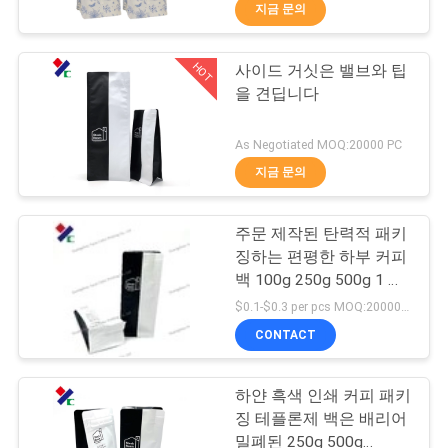
하
백
커피
지금 문의
여
HOT
사이드 거싯은 밸브와 팁
23
을 견딥니다
공
재활용할 수 있는 패
장
As Negotiated MOQ:20000 PC
키징 테플론제 백
지금 문의
여
행
주문 제작된 탄력적 패키
징하는 편평한 하부 커피
백 100g 250g 500g 1 킬
품
72
로그램
$0.1-$0.3 per pcs MOQ:20000 PC
질
CONTACT
식품 포장 필름 롤
관
하얀 흑색 인쇄 커피 패키
리
징 테플론제 백은 배리어
밀폐된 250g 500g