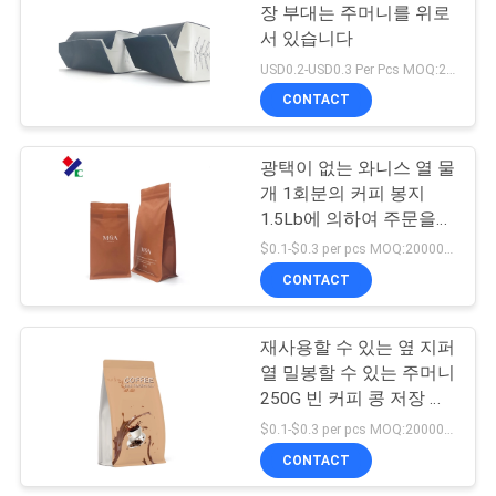
장 부대는 주머니를 위로
구
서 있습니다
18
하
USD0.2-USD0.3 Per Pcs MOQ:20000 PC
CONTACT
세
KRAFT 종이 주머니
요
광택이 없는 와니스 열 물
개 1회분의 커피 봉지
1.5Lb에 의하여 주문을
사
받아서 만들어지는 로고
$0.1-$0.3 per pcs MOQ:20000 PC
이
CONTACT
12
트
가방을 패키징하는
재사용할 수 있는 옆 지퍼
맵
열 밀봉할 수 있는 주머니
애완동물사료
250G 빈 커피 콩 저장 부
대
$0.1-$0.3 per pcs MOQ:20000 PC
PRIVACY
CONTACT
POLICY