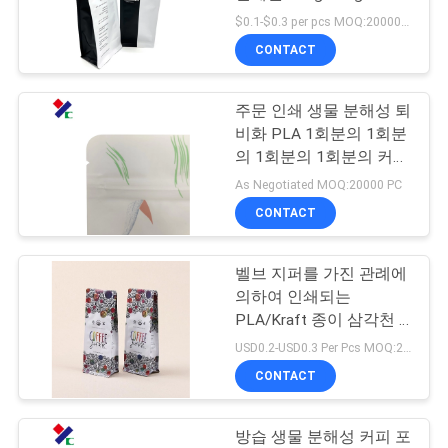
1000g를 좌절시킵니다
$0.1-$0.3 per pcs MOQ:20000 PC
연
CONTACT
83
락
지퍼 주머니를 위로
주문 인쇄 생물 분해성 퇴
주
비화 PLA 1회분의 1회분
서 있으십시오
세
의 1회분의 1회분의 커피
봉지가 크래프트 종이 포
As Negotiated MOQ:20000 PC
요
장 주머니를 위로 서 있습
CONTACT
니다
인
벨브 지퍼를 가진 관례에
21
의하여 인쇄되는
용
통렬한 반박 주머니
PLA/Kraft 종이 삼각천 1
회분의 커피 봉지
문
USD0.2-USD0.3 Per Pcs MOQ:20000 PC
포장
CONTACT
을
요
방습 생물 분해성 커피 포