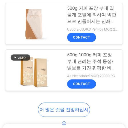
500g 커피 포장 부대 열
7
물개 포일에 의하여 박판
으로 만들어지는 인쇄된
냉각 접착 영화
측 삼각천 주머니
USD0.2-USD0.3 Per Pcs MOQ:20000 PC
CONTACT
500g 1000g 커피 포장
부대 관례는 주석 동점/
벨브를 가진 편평한 바닥
23
200mic를 인쇄했습니다
As Negotiated MOQ:20000 PC
CONTACT
주둥이 주머니 포장
더 많은 것을 전망하십시
오