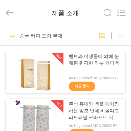
2021
-
2026
제품 소개
Guangzhou
Yucai
Color
Printing
Co.,
집
30
Ltd..
중국 커피 포장 부대
All
Rights
Reserved.
커피 포장 부대
제
HOT
밸브와 미생물에 의해 분
품
해된 편평한 하부 커피백
As Negotiated MOQ:20000 PC
우
지금 문의
44
리
미생물에 의해 분해
HOT
주석 유대와 백을 패키징
에
하는 맞춘 인쇄 비올디그
된 패키징 테플론제
대
라드러블 크라프트 지 편
평한 하부 한 방법 밸브
As Negotiated MOQ:20000 PC