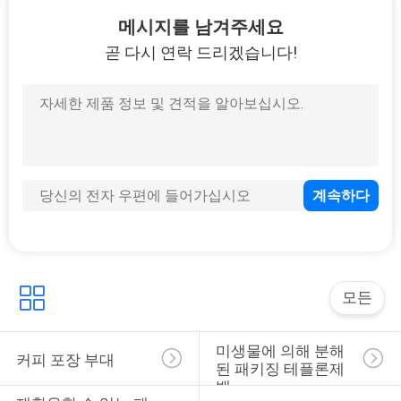
6
메시지를 남겨주세요
아이들 저항하는 지
곧 다시 연락 드리겠습니다!
퍼 백
26
옆 삼각천 부대
모든
미생물에 의해 분해
커피 포장 부대
된 패키징 테플론제 
백
58