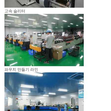
구
고속 슬리터
하
세
요
사
이
파우치 만들기 라인
트
맵
PRIVACY
POLICY