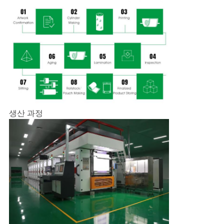
하
여
공
장
여
행
생산 과정
품
질
관
리