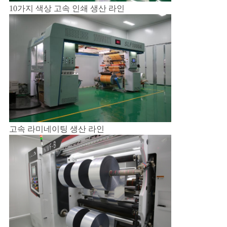
10가지 색상 고속
인쇄 생산 라인
연
락
주
세
요
고속 라미네이팅 생산 라인
인
용
문
을
요