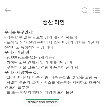
2021
-
2026
Guangzhou
Yucai
Color
Printing
생산 라인
Co.,
집
Ltd..
All
우리는 누구인가:
Rights
Reserved.
- 거부할 수 없는 글로벌 장기 패키징 파트너
제
- 포장 및 인쇄 산업 분야에서 15년 이상의 경험을 가진 혁
신적이고 독창적인 시장 리더
품
우리가 가진 것:
- 20,000 sq.m를 덮는 2개의 공장
- 최첨단 고속 인쇄기 및 라미네이팅 장비
우
- 우수한 기술 그룹 및 경험이 풍부한 관리 팀
우리가 제공하는 것:
리
- 그라비아 인쇄, 다중 적층, 다중 공압출 및 압출 코팅 등
- 탁월한 수준의 고객 서비스를 제공하는 저렴하고 효과적
에
인 포장 솔루션
- 롤 또는 파우치 형태의 다양한 포장 옵션
대