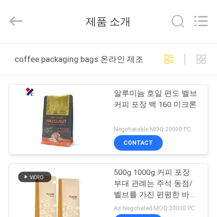
2021
-
2026
제품 소개
Guangzhou
Yucai
Color
Printing
Co.,
집
Ltd..
coffee packaging bags 온라인 제조
All
Rights
Reserved.
제
알루미늄 호일 편도 밸브
품
커피 포장 백 160 미크론
Negotiatable MOQ:20000 PC
우
CONTACT
리
500g 1000g 커피 포장
에
부대 관례는 주석 동점/
대
벨브를 가진 편평한 바닥
200mic를 인쇄했습니다
As Negotiated MOQ:20000 PC