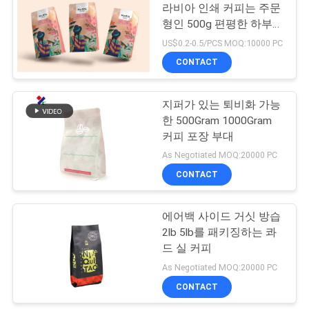
라비아 인쇄 커피는 주문
구
형인 500g 편평한 하부를
하
출력했습니다
US$0.2-0.5/PCS MOQ:10000 PC
CONTACT
세
요
지퍼가 있는 퇴비화 가능
한 500Gram 1000Gram
커피 포장 부대
사
As Negotiated MOQ:20000 PC
이
CONTACT
트
에어백 사이드 거싯 방습
맵
2lb 5lb를 패키징하는 콰
드 실 커피
As Negotiated MOQ:20000 PC
PRIVACY
CONTACT
POLICY