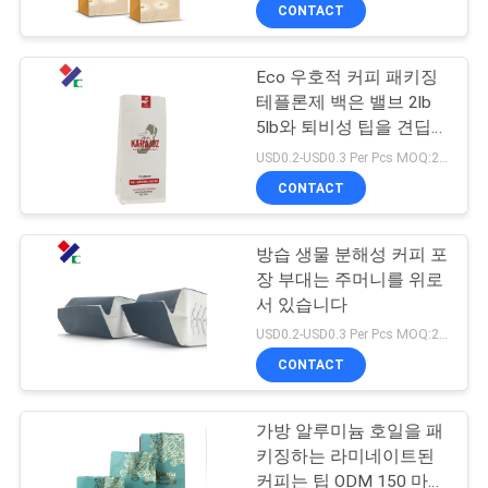
하
CONTACT
여
Eco 우호적 커피 패키징
테플론제 백은 밸브 2lb
공
5lb와 퇴비성 팁을 견딥
니다
장
USD0.2-USD0.3 Per Pcs MOQ:20000 PC
CONTACT
여
행
방습 생물 분해성 커피 포
장 부대는 주머니를 위로
서 있습니다
품
USD0.2-USD0.3 Per Pcs MOQ:20000 PC
질
CONTACT
관
가방 알루미늄 호일을 패
리
키징하는 라미네이트된
커피는 팁 ODM 150 마이