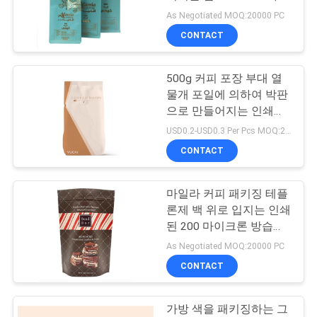
크론을 견딥니다
As Negotiated MOQ:20000 PC
연
CONTACT
락
500g 커피 포장 부대 열
주
물개 포일에 의하여 박판
세
으로 만들어지는 인쇄된
측 삼각천 주머니
USD0.2-USD0.3 Per Pcs MOQ:20000 PC
요
CONTACT
인
마일라 커피 패키징 테플
론제 백 위로 입지는 인쇄
용
된 200 마이크론 방습을
맞추어줍니다
문
As Negotiated MOQ:20000 PC
CONTACT
을
요
가방 색을 패키징하는 그