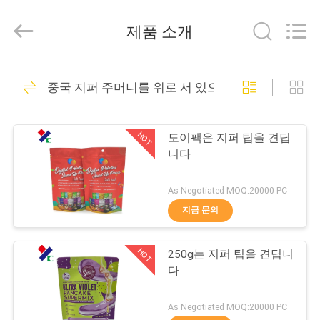
2021
-
2026
제품 소개
Guangzhou
Yucai
Color
Printing
Co.,
집
30
Ltd..
중국 지퍼 주머니를 위로 서 있으십시오
All
Rights
Reserved.
커피 포장 부대
제
HOT
도이팩은 지퍼 팁을 견딥
품
니다
As Negotiated MOQ:20000 PC
우
지금 문의
44
리
미생물에 의해 분해
HOT
250g는 지퍼 팁을 견딥니
에
다
된 패키징 테플론제
대
As Negotiated MOQ:20000 PC