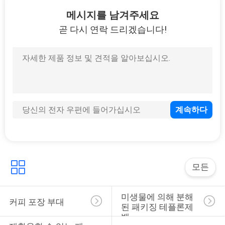
6
메시지를 남겨주세요
아이들 저항하는 지
곧 다시 연락 드리겠습니다!
퍼 백
26
옆 삼각천 부대
모든
미생물에 의해 분해
커피 포장 부대
된 패키징 테플론제 
백
58