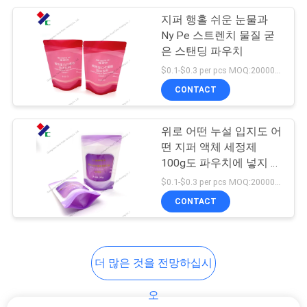
지퍼 행홀 쉬운 눈물과
7
Ny Pe 스트렌치 물질 굳
은 스탠딩 파우치
냉각 접착 영화
$0.1-$0.3 per pcs MOQ:20000 PC
CONTACT
위로 어떤 누설 입지도 어
떤 지퍼 액체 세정제
100g도 파우치에 넣지 않
23
습니다
$0.1-$0.3 per pcs MOQ:20000 PC
CONTACT
주둥이 주머니 포장
더 많은 것을 전망하십시
오