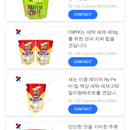
스트나드
$0.1-$0.3 per pcs MOQ:20000 PC
연
CONTACT
83
락
지퍼 주머니를 위로
CMYK는 세탁 세제 420g
주
를 위한 관과 지퍼 팁을
서 있으십시오
세
견딥니다
$0.1-$0.3 per pcs MOQ:20000 PC
요
CONTACT
인
새는 이중 레이어 Ny Pe
21
비 팁 액상 세탁 세제 250
용
통렬한 반박 주머니
밀리람베르트를 견딥니
다
문
$0.1-$0.3 per pcs MOQ:20000 PC
포장
CONTACT
을
요
단단한 맛을 가미한 주류