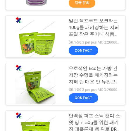
하
백
지금 문의
여
말린 잭프루트 오크라는
23
100g를 패키징하는 지퍼
공
재활용할 수 있는 패
포일 작은 주머니 식품을
견딥니다
장
$0.1-$0.3 per pcs MOQ:20000 PC
키징 테플론제 백
CONTACT
여
행
우호적인 Eco는 가방 긴
저장 수명을 패키징하는
지퍼 팁 매운 맛 뉴팝콘을
품
72
견딥니다
$0.1-$0.3 per pcs MOQ:20000 PC
질
CONTACT
식품 포장 필름 롤
관
단백질 퍼프 스낵 캔디 스
리
윗 망고 50g를 위한 패키
징 테플론제 백 위로 BRC