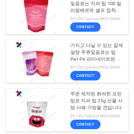
및음료는 지퍼 팁 100 밀
구
리람베르트 셀프 접착제
18
하
봉합을 견딥니다
$0.1-$0.3 per pcs MOQ:20000 PC
CONTACT
세
KRAFT 종이 주머니
요
가지고 다닐 수 있는 갈색
설탕 주류및음료는 팁
Pet Pe 라미네이트된 가
사
방 30G를 견딥니다
$0.1-$0.3 per pcs MOQ:20000 PC
이
CONTACT
12
트
가방을 패키징하는
주문 제작된 화려한 프린
맵
팅은 지퍼 팁 25g 선물 사
애완동물사료
탕 샤쉐 가방을 견딥니다
$0.1-$0.3 per pcs MOQ:20000 PC
PRIVACY
CONTACT
POLICY