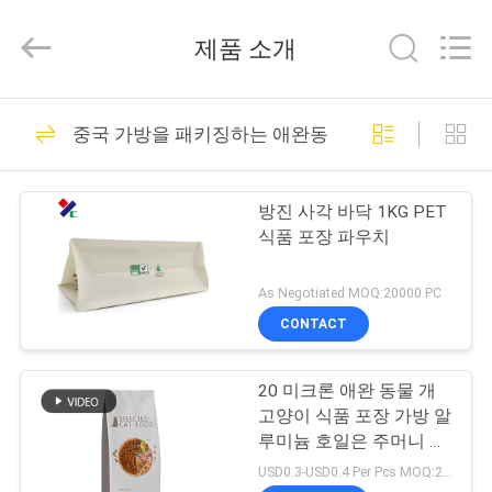
2021
-
2026
제품 소개
Guangzhou
Yucai
Color
Printing
Co.,
집
30
Ltd..
중국 가방을 패키징하는 애완동물사료
All
Rights
Reserved.
커피 포장 부대
제
방진 사각 바닥 1KG PET
품
식품 포장 파우치
As Negotiated MOQ:20000 PC
우
CONTACT
44
리
미생물에 의해 분해
20 미크론 애완 동물 개
에
고양이 식품 포장 가방 알
된 패키징 테플론제
대
루미늄 호일은 주머니 높
은 장벽을 위로 서 있습니
USD0.3-USD0.4 Per Pcs MOQ:20000PCS