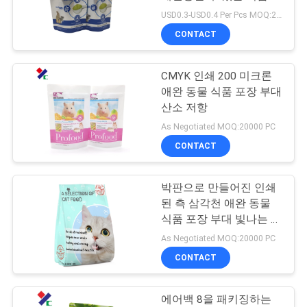
급 팁은 60 마이크론을
USD0.3-USD0.4 Per Pcs MOQ:20000 PC
연
자루에 넣습니다
CONTACT
83
락
지퍼 주머니를 위로
CMYK 인쇄 200 미크론
주
애완 동물 식품 포장 부대
서 있으십시오
세
산소 저항
As Negotiated MOQ:20000 PC
요
CONTACT
인
박판으로 만들어진 인쇄
21
된 측 삼각천 애완 동물
용
통렬한 반박 주머니
식품 포장 부대 빛나는 끝
마무리
문
As Negotiated MOQ:20000 PC
포장
CONTACT
을
요
에어백 8을 패키징하는