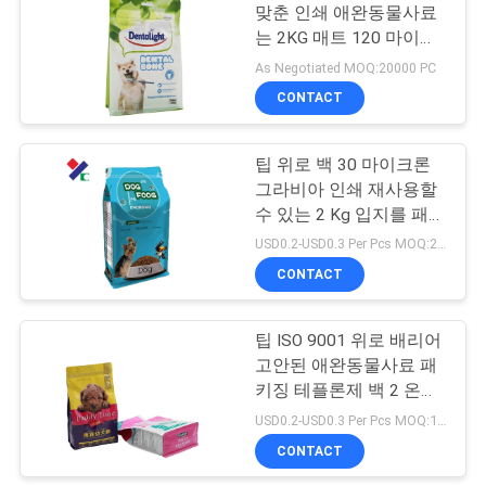
맞춘 인쇄 애완동물사료
구
는 2KG 매트 120 마이크
18
하
론을 밀봉하여 편듭니다
As Negotiated MOQ:20000 PC
CONTACT
세
KRAFT 종이 주머니
요
팁 위로 백 30 마이크론
그라비아 인쇄 재사용할
수 있는 2 Kg 입지를 패키
사
징하는 인쇄된 애완동물
USD0.2-USD0.3 Per Pcs MOQ:20000 PC
사료
이
CONTACT
12
트
가방을 패키징하는
팁 ISO 9001 위로 배리어
맵
고안된 애완동물사료 패
애완동물사료
키징 테플론제 백 2 온스
2 파운드 입지는 찬성했
USD0.2-USD0.3 Per Pcs MOQ:10000 PC
PRIVACY
습니다
CONTACT
POLICY