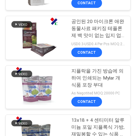
하
백
다
CONTACT
여
공인된 20 마이크론 애완
23
동물사료 패키징 테플론
공
재활용할 수 있는 패
제 백 맛이 없는 입지 업
알루미늄 호일 백 ISO
장
USD0.3-USD0.4 Per Pcs MOQ:20000 PC
9001
키징 테플론제 백
CONTACT
여
행
지플락을 가진 방습에 의
하여 인쇄되는 Mylar 개
식품 포장 부대
품
72
As Negotited MOQ:20000 PC
질
CONTACT
식품 포장 필름 롤
관
13x18 + 4 센티미터 알루
리
미늄 포일 지플록식 가방,
재밀봉할 수 있는 식품 등