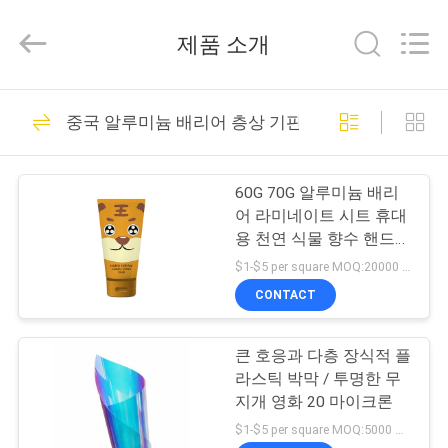
2021
-
2026
제품 소개
Guangzhou
Yucai
Color
Printing
Co.,
집
30
Ltd..
중국 알루미늄 배리어 층상 기판
All
Rights
Reserved.
커피 포장 부대
제
60G 70G 알루미늄 배리
품
어 라미네이트 시트 휴대
용 천연 식물 향수 핸드
크림
$1-$5 per square MOQ:20000 평방 미터
우
CONTACT
44
리
미생물에 의해 분해
큰 호응과 다층 장식적 플
에
라스틱 박막 / 투명한 무
된 패키징 테플론제
대
지개 영화 20 마이크론
$1-$5 per square MOQ:5000 평방 미터