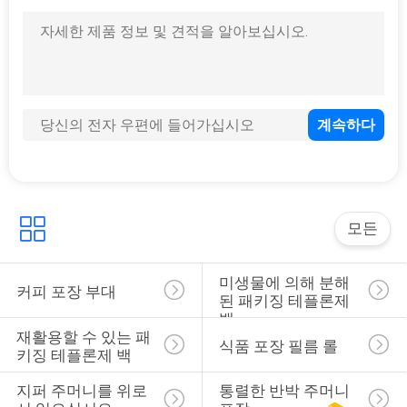
구
18
하
세
KRAFT 종이 주머니
요
사
이
모든
12
트
가방을 패키징하는
미생물에 의해 분해
커피 포장 부대
맵
된 패키징 테플론제 
애완동물사료
백
재활용할 수 있는 패
식품 포장 필름 롤
키징 테플론제 백
PRIVACY
POLICY
지퍼 주머니를 위로 
통렬한 반박 주머니 