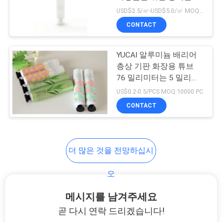
을 답니다
USD$2.5/㎡-USD$5.0/㎡ MOQ:5000 평방 미터
연
CONTACT
83
락
지퍼 주머니를 위로
YUCAI 알루미늄 배리어
주
층상 기판 화장용 튜브
서 있으십시오
세
76 밀리미터는 5 밀리람
베르트를 회전시킵니다 -
US$0.2-0.5/PCS MOQ:10000 PC
요
120 밀리람베르트
CONTACT
인
21
더 많은 것을 전망하십시
용
통렬한 반박 주머니
문
오
포장
을
메시지를 남겨주세요
요
곧 다시 연락 드리겠습니다!