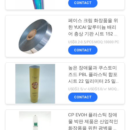
하
백
CONTACT
여
페이스 크림 화장품을 위
23
한 YUCAI 알루미늄 배리
공
재활용할 수 있는 패
어 층상 기판 시트 152 밀
리미터
장
US$0.2-0.5/PCS MOQ:10000 PC
키징 테플론제 백
CONTACT
여
행
높은 장애물과 쿠스토미
즈드 PBL 플라스틱 합포
시트 22 밀리미터 25 밀
품
72
리미터
USD$2.5/㎡-USD$5.0/㎡ MOQ:5000 ㎡
질
CONTACT
식품 포장 필름 롤
관
CP EVOH 플라스틱 장애
리
물 박판 제품은 산업적인
화장품을 위한 광벽을 관