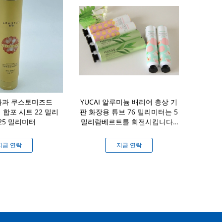
물과 쿠스토미즈드
YUCAI 알루미늄 배리어 층상 기
60G 70G 
 합포 시트 22 밀리
판 화장용 튜브 76 밀리미터는 5
네이트 시트 
25 밀리미터
밀리람베르트를 회전시킵니다 -
수 
120 밀리람베르트
지금 연락
지금 연락
지