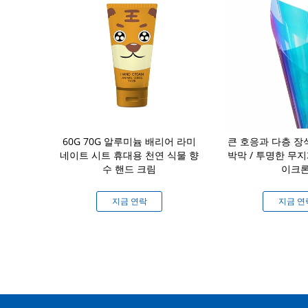
 배리어 층상 기
60G 70G 알루미늄 배리어 라미
큰 호응과 다층 장
6 밀리미터는 5
네이트 시트 휴대용 천연 식물 향
박막 / 투명한 무지
전시킵니다 -
수 핸드 크림
이크
람베르트
연락
지금 연락
지금 연