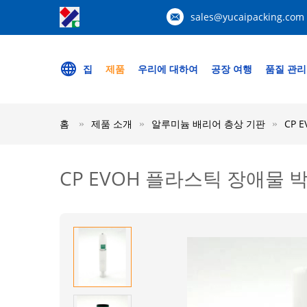
sales@yucaipacking.com
집
제품
우리에 대하여
공장 여행
품질 관리
홈
제품 소개
알루미늄 배리어 층상 기판
CP
CP EVOH 플라스틱 장애물