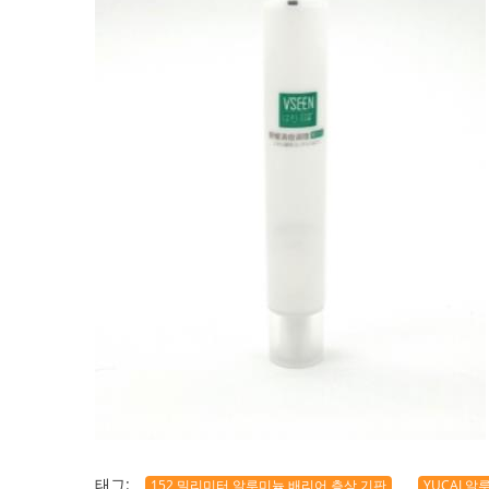
태그:
152 밀리미터 알루미늄 배리어 층상 기판
YUCAI 