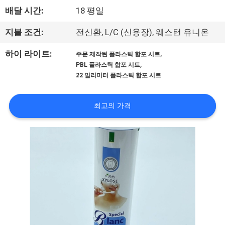
하
배달 시간:
18 평일
여
지불 조건:
전신환, L/C (신용장), 웨스턴 유니온
공
,
하이 라이트:
주문 제작된 플라스틱 합포 시트
,
PBL 플라스틱 합포 시트
장
22 밀리미터 플라스틱 합포 시트
여
최고의 가격
행
품
질
관
리