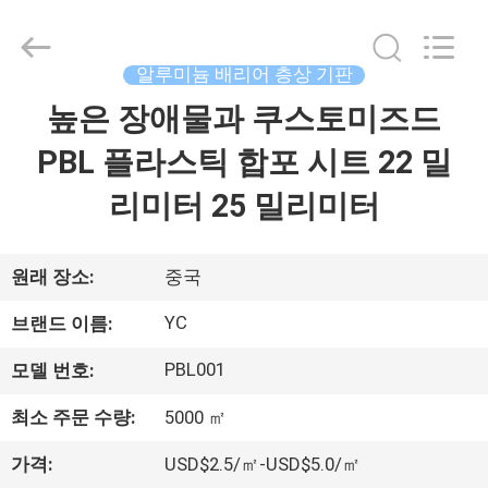
2021
-
2026
Guangzhou
Yucai
알루미늄 배리어 층상 기판
Color
Printing
Co.,
높은 장애물과 쿠스토미즈드
집
Ltd..
All
Rights
PBL 플라스틱 합포 시트 22 밀
Reserved.
제
리미터 25 밀리미터
품
원래 장소:
중국
우
YC
브랜드 이름:
리
PBL001
모델 번호:
에
최소 주문 수량:
5000 ㎡
대
가격:
USD$2.5/㎡-USD$5.0/㎡