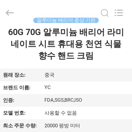
2021
-
2026
Guangzhou
Yucai
알루미늄 배리어 층상 기판
Color
Printing
Co.,
60G 70G 알루미늄 배리어 라미
집
Ltd..
All
Rights
네이트 시트 휴대용 천연 식물
Reserved.
제
향수 핸드 크림
품
원래 장소:
중국
우
YC
브랜드 이름:
리
FDA,SGS,BRC,ISO
인증:
에
모델 번호:
사용할 수 없음
대
최소 주문 수량:
20000 평방 미터