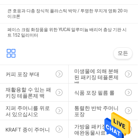
큰 호응과 다층 장식적 플라스틱 박막 / 투명한 무지개 영화 20 마
이크론
페이스 크림 화장품을 위한 YUCAI 알루미늄 배리어 층상 기판 시
트 152 밀리미터
모든
미생물에 의해 분해
커피 포장 부대
된 패키징 테플론제 
백
재활용할 수 있는 패
식품 포장 필름 롤
키징 테플론제 백
지퍼 주머니를 위로 
통렬한 반박 주머니 
서 있으십시오
포장
가방을 패키징하는 
KRAFT 종이 주머니
애완동물사료