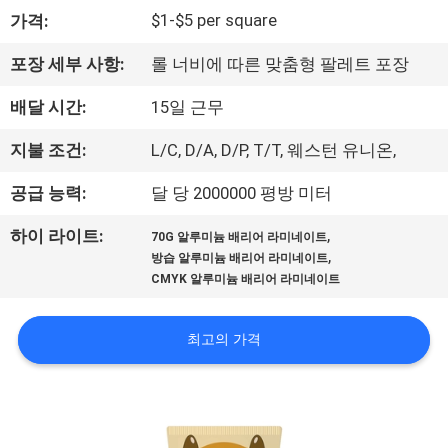
하
$1-$5 per square
가격:
여
포장 세부 사항:
롤 너비에 따른 맞춤형 팔레트 포장
공
배달 시간:
15일 근무
장
지불 조건:
L/C, D/A, D/P, T/T, 웨스턴 유니온,
여
공급 능력:
달 당 2000000 평방 미터
행
,
하이 라이트:
70G 알루미늄 배리어 라미네이트
,
방습 알루미늄 배리어 라미네이트
CMYK 알루미늄 배리어 라미네이트
품
질
최고의 가격
관
리