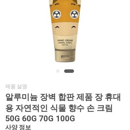
연
락
주
세
요
인
제품 설명
용
알루미늄 장벽 합판 제품 장 휴대
문
용 자연적인 식물 향수 손 크림
을
50G 60G 70G 100G
요
사양 정보