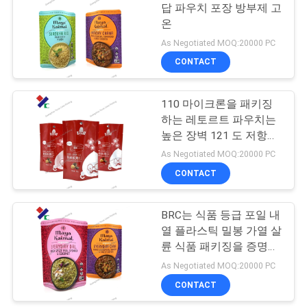
답 파우치 포장 방부제 고
구
온
하
As Negotiated MOQ:20000 PC
CONTACT
세
요
110 마이크론을 패키징
하는 레토르트 파우치는
높은 장벽 121 도 저항을
사
좌절시킵니다
As Negotiated MOQ:20000 PC
이
CONTACT
트
BRC는 식품 등급 포일 내
맵
열 플라스틱 밀봉 가열 살
륜 식품 패키징을 증명했
습니다
As Negotiated MOQ:20000 PC
PRIVACY
CONTACT
POLICY