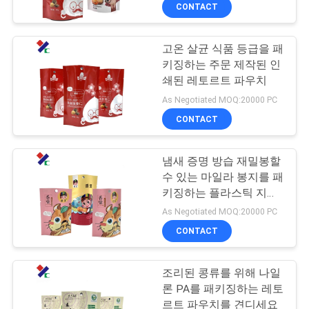
하
합니다
CONTACT
여
고온 살균 식품 등급을 패
키징하는 주문 제작된 인
공
쇄된 레토르트 파우치
장
As Negotiated MOQ:20000 PC
CONTACT
여
행
냄새 증명 방습 재밀봉할
수 있는 마일라 봉지를 패
키징하는 플라스틱 지퍼
품
레토르트 파우치
As Negotiated MOQ:20000 PC
질
CONTACT
관
조리된 콩류를 위해 나일
리
론 PA를 패키징하는 레토
르트 파우치를 견디세요