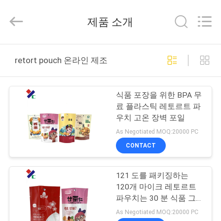
2021
-
2026
제품 소개
Guangzhou
Yucai
Color
Printing
Co.,
집
Ltd..
retort pouch 온라인 제조
All
Rights
Reserved.
제
식품 포장을 위한 BPA 무
품
료 플라스틱 레토르트 파
우치 고온 장벽 포일
As Negotiated MOQ:20000 PC
우
CONTACT
리
121 도를 패키징하는
에
120개 마이크 레토르트
대
파우치는 30 분 식품 그
레이드 플라스틱을 멸균
As Negotiated MOQ:20000 PC