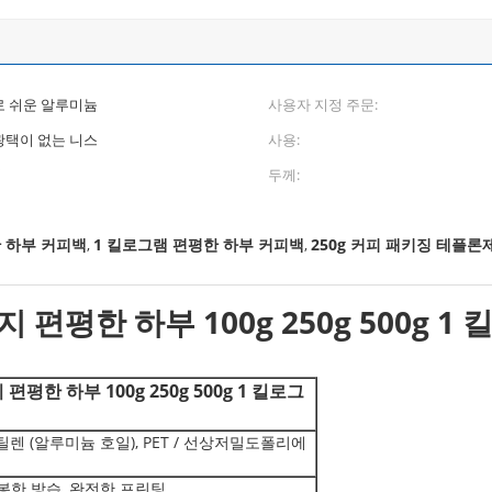
로 쉬운 알루미늄
사용자 지정 주문:
광택이 없는 니스
사용:
서
두께:
 하부 커피백
1 킬로그램 편평한 하부 커피백
250g 커피 패키징 테플론
,
,
편평한 하부 100g 250g 500g 1
한 하부 100g 250g 500g 1 킬로그
틸렌 (알루미늄 호일), PET / 선상저밀도폴리에
밀봉한 방습, 완전한 프린팅