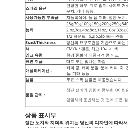
편평한 하부, 위로 입지, 사이드 거싯
스타일 옵션
우치, 기타 등등.
사용가능한 부속품
지플록식이, 풀 탭 지퍼, 절단 노치, 
28g,70g,100g,150g,200g,250g,3
능력
2 oz,3oz,4oz,8oz,11oz,16oz,32
1/2 파운드, lb,2lb,5lb 또는 관습
Size&Thickness
당신의 요구조건을 기반으로 하는 
색
CMYK / 팬톤, 최고 10까지 색
잉크 유형
환경 친화적 식품규격 콩 잉크
표면 취급
매트 또는 빛나는 마감
커피 콩, 커피 분말, 분쇄 커피, 차
애플리케이션 :
품, 기타 등등.
샘플
무료 스톡 샘플은 제공했습니다
첨단 설비와 경험이 풍부한 QC 팀
품질 관리 :
엄밀하게 운반하는 것 전에 모든 
상품 표시부
절단 노치와 지퍼의 위치는 당신의 디자인에 따라서