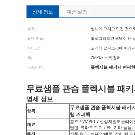
상세 정보
제품 설명
재료:
형태에 그리고 멋진 것으
표면 취급:
홀로그래프인 광택이 난 
사이즈:
고객의 요구조건에 따라
색:
CMYK+ 스폿 컬러
플렉시블 패키지 편평한
강조하다:
무료샘플 관습 플렉시블 패키지 
명세 정보
무료샘플 관습 플렉시블 패키지 편평
항목
램 커피백
봅프 / VMPET / 선상저밀도폴리에
재료
틸렌, 크라프트 지 / PE, 기타 등등.
특징
식품 등급, 높은 장애물, 강한 채 