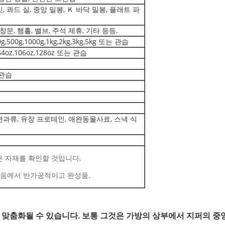
, 콰드 실, 중앙 밀봉, Ｋ 바닥 밀봉, 플래트 파
창문, 행홀, 밸브, 주석 제휴, 기타 등등.
40g,500g,1000g,1kg,2kg,3kg,5kg 또는 관습
oz,64oz,106oz,128oz 또는 관습
관습
, 견과류, 유장 프로테인, 애완동물사료, 스낵 식
은 자재를 확인할 것입니다,
걸음에서 반가공적이고 완성품.
 맞춤화될 수 있습니다. 보통 그것은 가방의 상부에서 지퍼의 중