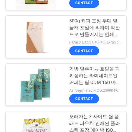
하
CONTACT
여
500g 커피 포장 부대 열
물개 포일에 의하여 박판
공
으로 만들어지는 인쇄된
측 삼각천 주머니
장
USD0.2-USD0.3 Per Pcs MOQ:20000 PC
CONTACT
여
행
가방 알루미늄 호일을 패
키징하는 라미네이트된
커피는 팁 ODM 150 마이
품
크론을 견딥니다
As Negotiated MOQ:20000 PC
질
CONTACT
관
오래가는 3 사이드 씰 플
리
래트 파우치 인쇄된 플라
스틱 포장 에어백 ISO