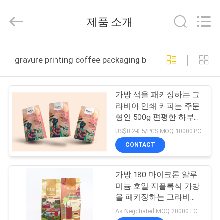
2021
-
2026
제품 소개
Guangzhou
Yucai
Color
Printing
Co.,
집
Ltd..
gravure printing coffee packaging bags 온라인 제조
All
Rights
Reserved.
제
가방 색을 패키징하는 그
품
라비아 인쇄 커피는 주문
형인 500g 편평한 하부를
출력했습니다
US$0.2-0.5/PCS MOQ:10000 PC
우
CONTACT
리
가방 180 마이크론 알루
에
미늄 호일 지플록식 가방
대
을 패키징하는 그라비아
인쇄 커피
As Negotiated MOQ:20000 PC