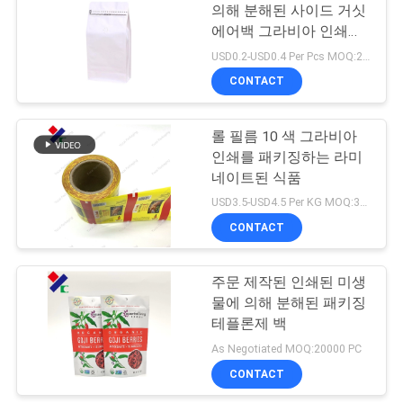
의해 분해된 사이드 거싯
구
에어백 그라비아 인쇄
하
130 마이크
USD0.2-USD0.4 Per Pcs MOQ:20000 PC
CONTACT
세
요
롤 필름 10 색 그라비아
인쇄를 패키징하는 라미
네이트된 식품
사
USD3.5-USD4.5 Per KG MOQ:300 킬로그램
이
CONTACT
트
주문 제작된 인쇄된 미생
맵
물에 의해 분해된 패키징
테플론제 백
As Negotiated MOQ:20000 PC
PRIVACY
CONTACT
POLICY