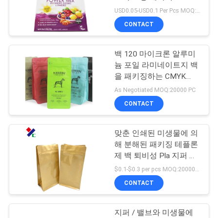
9001은 찬성했습니다
USD0.05-USD0.1 Per Pcs MOQ:20000 PC
연
CONTACT
락
백 120 마이크론 알루미
주
늄 포일 라미네이트지 백
세
을 패키징하는 CMYK
500 그램 커피
As Negotiated MOQ:20000 PC
요
CONTACT
인
맞춘 인쇄된 미생물에 의
해 분해된 패키징 테플론
용
제 백 퇴비성 Pla 지퍼 커
피 차 핵심 팁
문
$0.1-$0.3 per pcs MOQ:20000 PC
CONTACT
을
요
지퍼 / 밸브와 미생물에