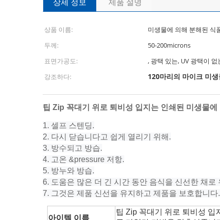
상세 정보
제품 설명
상품 이름:
미생물에 의해 분해된 식품
두께:
50-200microns
표면가공도:
, 광택 있는, UV 광택이 없
120마리의 마이크 미
강조하다:
팁 Zip 꼭대기 위로 퇴비성 입지는 인쇄된 미생물
1. 셀프 스텐딩.
2. 다시 닫습니다고 쉽게 열리기 위해.
3. 방수되고 방습.
4. 고온 &pressure 저항.
5. 방누와 방습.
6. 도움은 많은 더 긴 시간 동안 음식을 신선한 채로
7. 그것은 제품 신선을 유지하고 제품을 보호합니다.
팁 Zip 꼭대기 위로 퇴비성 
아이템 이름