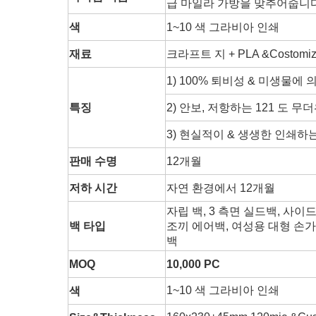
급 마일라 가방을 맞추어줍니
색
1~10 색 그라비아 인쇄
재료
크라프트 지 + PLA &Costomiz
1)
100% 퇴비성 & 미생물에
특징
2)
안보, 저항하는 121 도 무더
3)
현실적이 & 생생한 인쇄하
판매 수명
12개월
저하 시간
자연 환경에서 12개월
자립 백, 3 측면 실드백, 사이
백 타입
조끼 에어백, 여성용 대형 손
백
MOQ
10,000 PC
1~10 색 그라비아 인쇄
색