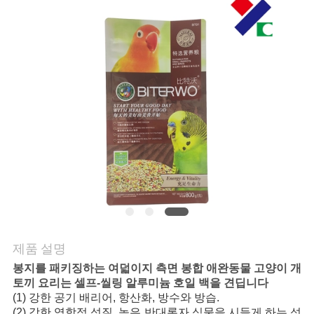
연
락
주
세
요
인
용
문
제품 설명
봉지를 패키징하는 여덟이지 측면 봉합 애완동물 고양이 개
을
토끼 요리는 셀프-씰링 알루미늄 호일 백을 견딥니다
요
(1) 강한 공기 배리어, 항산화, 방수와 방습.
(2) 강한 역학적 성질, 높은 반대론자 식물을 시들게 하는 성