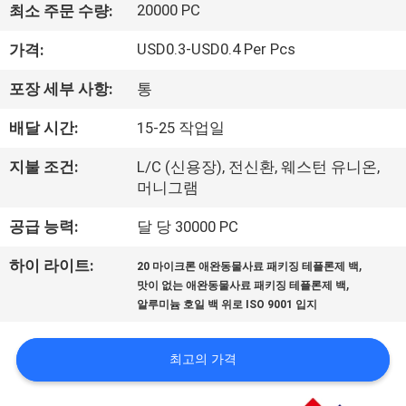
하
20000 PC
최소 주문 수량:
여
USD0.3-USD0.4 Per Pcs
가격:
포장 세부 사항:
통
공
배달 시간:
15-25 작업일
장
여
지불 조건:
L/C (신용장), 전신환, 웨스턴 유니온,
머니그램
행
공급 능력:
달 당 30000 PC
,
품
하이 라이트:
20 마이크론 애완동물사료 패키징 테플론제 백
,
맛이 없는 애완동물사료 패키징 테플론제 백
질
알루미늄 호일 백 위로 ISO 9001 입지
관
최고의 가격
리