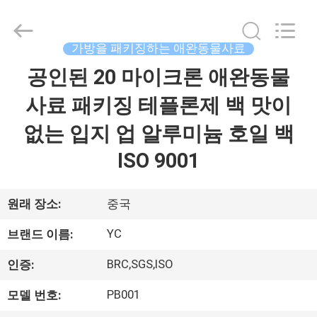
2021
-
2026
Guangzhou
Yucai
가방을 패키징하는 애완동물사료
Color
Printing
Co.,
공인된 20 마이크론 애완동물
집
Ltd..
All
Rights
사료 패키징 테플론제 백 맛이
Reserved.
제
없는 입지 업 알루미늄 호일 백
품
ISO 9001
우
원래 장소:
중국
리
YC
브랜드 이름:
에
BRC,SGS,ISO
인증:
대
PB001
모델 번호: