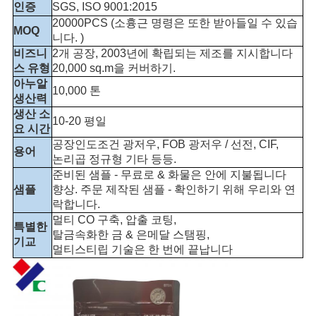
인증
SGS, ISO 9001:2015
20000PCS (소흉근 명령은 또한 받아들일 수 있습
MOQ
니다. )
비즈니
2개 공장, 2003년에 확립되는 제조를 지시합니다
스 유형
20,000 sq.m을 커버하기.
아누알
10,000 톤
생산력
생산 소
10-20 평일
요 시간
공장인도조건 광저우, FOB 광저우 / 선전, CIF,
용어
논리곱 정규형 기타 등등.
준비된 샘플 - 무료로 & 화물은 안에 지불됩니다
샘플
향상. 주문 제작된 샘플 - 확인하기 위해 우리와 연
락합니다.
멀티 CO 구축, 압출 코팅,
특별한
탈금속화한 금 & 은메달 스탬핑,
기교
멀티스티립 기술은 한 번에 끝납니다