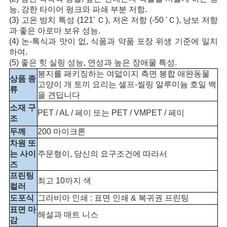
구
능, 강한 타이어 펑크와 파쇄 부분 저항.
(3) 고온 방치 특성 (121' Ｃ), 저온 저항 (-50 'Ｃ), 낭보 저항
하
과 좋은 아로마 보유 성능.
(4) 논-톡식과 맛이 없, 식품과 약품 포장 위생 기준에 일치
세
하여.
(5) 좋은 힛 실링 성능, 연성과 높은 장애물 특성.
요
봉지를 패키징하는 여덟이지 측면 봉합 애완동물
상품 종
고양이 개 토끼 요리는 셀프-씰링 알루미늄 호일 백
류
을 견딥니다
사
소재 구
PET / AL / 페이 또는 PET / VMPET / 페이
조
이
두께
200 마이크론
차원 또
트
는 사이
주문형이, 당신의 요구조건에 따라서
즈
맵
프린팅
최고 10까지 색
컬러
도포식
그라비아 인쇄 : 표면 인쇄 & 복귀권 프린팅
PRIVACY
표면 마
해설과 매트 니스
POLICY
감