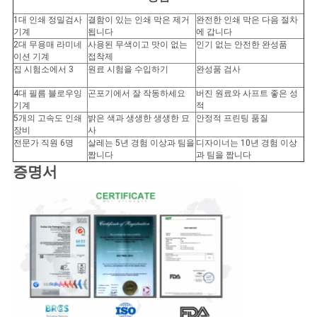
1대 인쇄 정밀검사
결함이 있는 인쇄 막은 제거
완전한 인쇄 막은 다음 절차
기계
됩니다
에 갑니다
2대 무용매 라미네
사용된 무색이고 맛이 없는
인기 없는 안전한 완성품
이션 기계
접착제
집 시험소에서 3
원료 시험을 수입하기
완성품 검사
4대 필름 블로우잉
곤포기에서 잘 작동하세요
버진 원료와 사프트 좋은 성
기계
적
5개의 고속도 인쇄
밝은 색과 생생한 생생한 묘
안정적 프린팅 품질
장비
사
전문가 직원 6명
살레는 5년 경험 이상과 팀을
디자이너는 10년 경험 이상
짭니다
과 팀을 짭니다
증명서