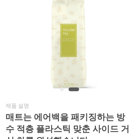
연
락
주
세
요
인
용
제품 설명
문
매트는 에어백
을
패키징하는 방
을
수 적층 플라스틱 맞춘 사이드 거
요