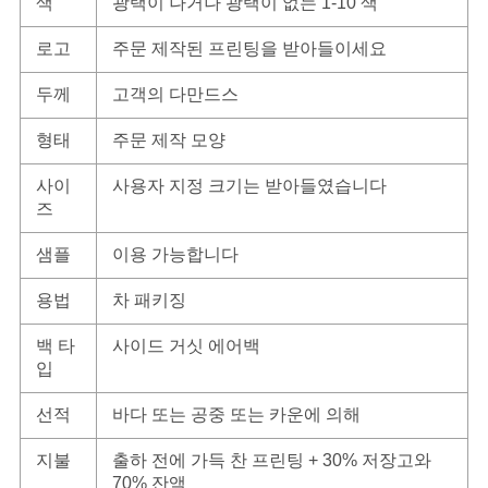
색
광택이 나거나 광택이 없는 1-10 색
로고
주문 제작된 프린팅을 받아들이세요
두께
고객의 다만드스
형태
주문 제작 모양
사이
사용자 지정 크기는 받아들였습니다
즈
샘플
이용 가능합니다
용법
차 패키징
백 타
사이드 거싯 에어백
입
선적
바다 또는 공중 또는 카운에 의해
지불
출하 전에 가득 찬 프린팅 + 30% 저장고와
70% 잔액