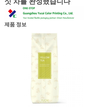
싯 차를 완성했습니다
구
하
세
제품 정보
요
사
이
트
맵
PRIVACY
POLICY