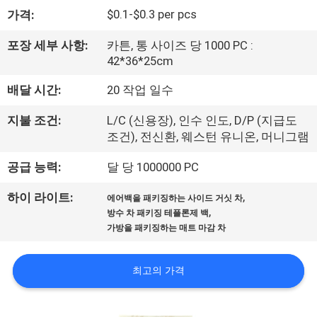
하
$0.1-$0.3 per pcs
가격:
여
포장 세부 사항:
카튼, 통 사이즈 당 1000 PC :
42*36*25cm
공
배달 시간:
20 작업 일수
장
지불 조건:
L/C (신용장), 인수 인도, D/P (지급도
여
조건), 전신환, 웨스턴 유니온, 머니그램
행
공급 능력:
달 당 1000000 PC
,
하이 라이트:
에어백을 패키징하는 사이드 거싯 차
품
,
방수 차 패키징 테플론제 백
가방을 패키징하는 매트 마감 차
질
관
최고의 가격
리