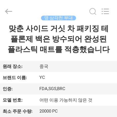
2021
-
2026
Guangzhou
Yucai
옆 삼각천 부대
Color
Printing
Co.,
맞춘 사이드 거싯 차 패키징 테
집
Ltd..
All
Rights
플론제 백은 방수되어 완성된
Reserved.
제
플라스틱 매트를 적층했습니다
품
원래 장소:
중국
우
YC
브랜드 이름:
리
FDA,SGS,BRC
인증:
에
모델 번호:
어떤 이용 가능하지 않은 것
대
20000 PC
최소 주문 수량: