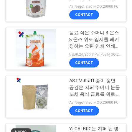
다
As Negotiated MOQ:20000 PC
연
CONTACT
락
음료 작은 주머니 4 온스
주
8 온스 위로 입지를 패키
세
징하는 요판 인쇄 인쇄된
알루미늄 포일 작은 주머
USD0.2-USD0.3 Per Pcs MOQ:20000 PC
요
니
CONTACT
인
ASTM Kraft 종이 정면
공간은 지퍼 주머니 눈물
용
노치 음식 급료를 위로 서
있습니다
문
As Negotiated MOQ:20000 PC
CONTACT
을
요
YUCAI BRC는 지퍼 팁 병