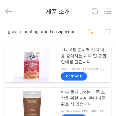
2021
-
2026
제품 소개
Guangzhou
Yucai
Color
Printing
Co.,
집
Ltd..
gravure printing stand up zipper pouch 온라인 제조
All
Rights
Reserved.
제
11x16은 도이팩 지퍼 백
품
을 출력하는 지퍼 팁 요판
인쇄를 견딥니다
USD0.2-USD0.3 Per Pcs MOQ:20000 PC
우
CONTACT
리
반복 물개 Eco는 식품 포
에
장을 위한 지퍼 주머니를
대
위로 서 있습니다
As Negotiated MOQ:20000 PC