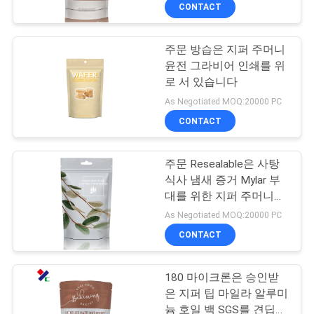
하
CONTACT
여
주문 방습은 지퍼 주머니
윤전 그라비어 인쇄를 위
공
로 서 있습니다
장
As Negotiated MOQ:20000 PC
CONTACT
여
행
주문 Resealable은 사탕
식사 냄새 증거 Mylar 부
대를 위한 지퍼 주머니를
품
위로 서 있습니다
As Negotiated MOQ:20000 PC
질
CONTACT
관
180 마이크론은 승인받
리
은 지퍼 팁 마일라 알루미
늄 호일 백 SGS를 견딥니