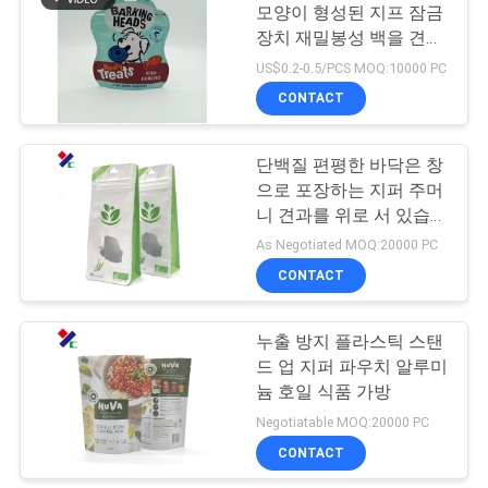
모양이 형성된 지프 잠금
구
장치 재밀봉성 백을 견딥
하
니다
US$0.2-0.5/PCS MOQ:10000 PC
CONTACT
세
요
단백질 편평한 바닥은 창
으로 포장하는 지퍼 주머
니 견과를 위로 서 있습니
사
다
As Negotiated MOQ:20000 PC
이
CONTACT
트
누출 방지 플라스틱 스탠
맵
드 업 지퍼 파우치 알루미
늄 호일 식품 가방
Negotiatable MOQ:20000 PC
PRIVACY
CONTACT
POLICY