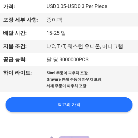
하
USD0.05-USD0.3 Per Piece
가격:
여
포장 세부 사항:
종이팩
공
배달 시간:
15-25 일
장
지불 조건:
L/C, T/T, 웨스턴 유니온, 머니그램
여
공급 능력:
달 당 3000000PCS
행
,
하이 라이트:
50ml 주둥이 파우치 포장
,
Gravnre 인쇄 주둥이 파우치 포장
세제 주둥이 파우치 포장
품
질
최고의 가격
관
리