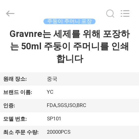
2021
-
2026
Guangzhou
Yucai
주둥이 주머니 포장
Color
Printing
Co.,
Gravnre는 세제를 위해 포장하
집
Ltd..
All
Rights
는 50ml 주둥이 주머니를 인쇄
Reserved.
제
합니다
품
원래 장소:
중국
우
YC
브랜드 이름:
리
FDA,SGS,ISO,BRC
인증:
에
SP101
모델 번호:
대
20000PCS
최소 주문 수량: