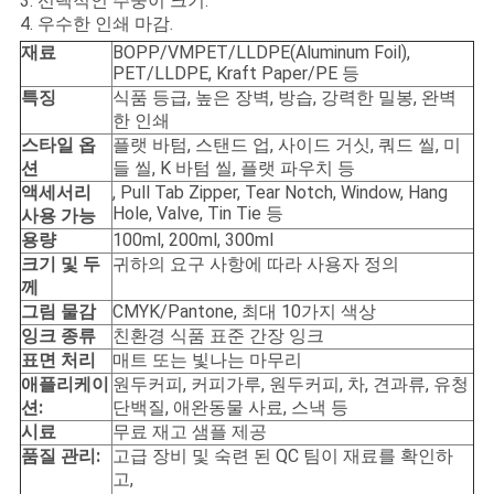
3. 선택적인 주둥이 크기.
구
4. 우수한 인쇄 마감.
재료
BOPP/VMPET/LLDPE(Aluminum Foil),
하
PET/LLDPE, Kraft Paper/PE 등
특징
식품 등급, 높은 장벽, 방습, 강력한 밀봉, 완벽
세
한 인쇄
스타일 옵
플랫 바텀, 스탠드 업, 사이드 거싯, 쿼드 씰, 미
요
션
들 씰, K 바텀 씰, 플랫 파우치 등
액세서리
, Pull Tab Zipper, Tear Notch, Window, Hang
Hole, Valve, Tin Tie 등
사용 가능
사
용량
100ml, 200ml, 300ml
크기 및 두
귀하의 요구 사항에 따라 사용자 정의
이
께
그림 물감
CMYK/Pantone, 최대 10가지 색상
트
잉크 종류
친환경 식품 표준 간장 잉크
맵
표면 처리
매트 또는 빛나는 마무리
애플리케이
원두커피, 커피가루, 원두커피, 차, 견과류, 유청
션:
단백질, 애완동물 사료, 스낵 등
시료
무료 재고 샘플 제공
PRIVACY
품질 관리:
고급 장비 및 숙련 된 QC 팀이 재료를 확인하
POLICY
고,