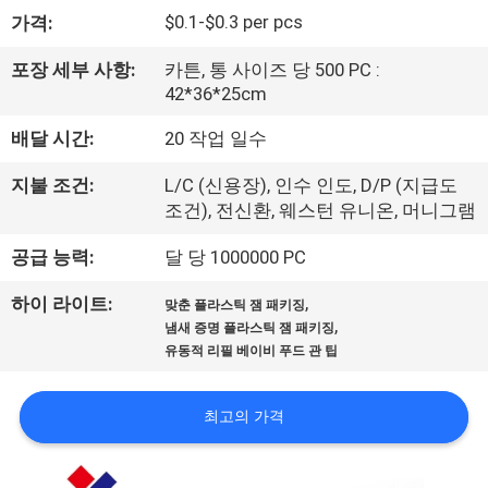
하
$0.1-$0.3 per pcs
가격:
여
포장 세부 사항:
카튼, 통 사이즈 당 500 PC :
42*36*25cm
공
배달 시간:
20 작업 일수
장
지불 조건:
L/C (신용장), 인수 인도, D/P (지급도
여
조건), 전신환, 웨스턴 유니온, 머니그램
행
공급 능력:
달 당 1000000 PC
,
하이 라이트:
맞춘 플라스틱 잼 패키징
품
,
냄새 증명 플라스틱 잼 패키징
유동적 리필 베이비 푸드 관 팁
질
관
최고의 가격
리