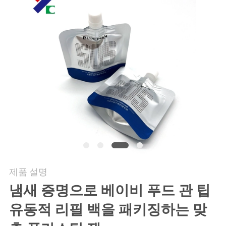
연
락
주
세
요
인
용
제품 설명
문
냄새 증명으로 베이비 푸드 관 팁
을
유동적 리필 백을 패키징하는 맞
요