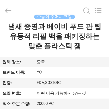
2021
-
2026
Guangzhou
Yucai
주둥이 주머니 포장
Color
Printing
Co.,
냄새 증명과 베이비 푸드 관 팁
집
Ltd..
All
Rights
유동적 리필 백을 패키징하는
Reserved.
제
맞춘 플라스틱 잼
품
원래 장소:
중국
우
YC
브랜드 이름:
리
FDA,SGS,BRC
인증:
에
모델 번호:
어떤 이용 가능하지 않은 것
대
20000 PC
최소 주문 수량: