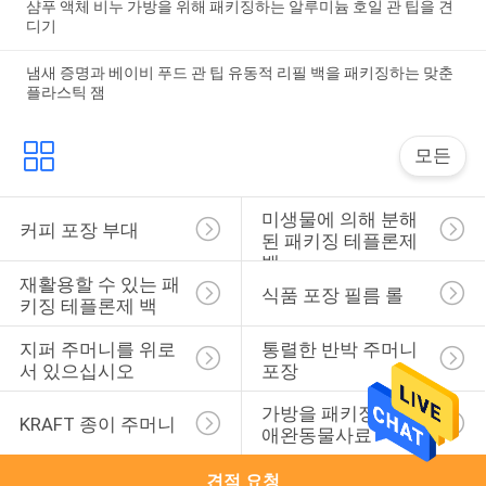
샴푸 액체 비누 가방을 위해 패키징하는 알루미늄 호일 관 팁을 견
디기
냄새 증명과 베이비 푸드 관 팁 유동적 리필 백을 패키징하는 맞춘
플라스틱 잼
모든
미생물에 의해 분해
커피 포장 부대
된 패키징 테플론제 
백
재활용할 수 있는 패
식품 포장 필름 롤
키징 테플론제 백
지퍼 주머니를 위로 
통렬한 반박 주머니 
서 있으십시오
포장
가방을 패키징하는 
KRAFT 종이 주머니
애완동물사료
견적 요청