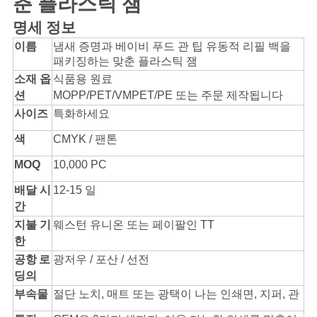
춘 플라스틱 잼
구
명세 정보
하
이름
냄새 증명과 베이비 푸드 관 팁 유동적 리필 백을
패키징하는 맞춘 플라스틱 잼
세
소재 옵
식품용 원료
션
MOPP
/PET/VMPET/PE
또는 주문 제작됩니다
요
사이즈
특화하세요
색
CMYK / 팬톤
사
MOQ
10,000 PC
이
배달 시
12-15 일
트
간
지불 기
웨스턴 유니온 또는 페이팔인 TT
맵
한
공항
로
광저우 / 포산 / 선전
딩의
PRIVACY
부속물
절단 노치, 매트 또는 광택이 나는 인쇄면, 지퍼, 관
POLICY