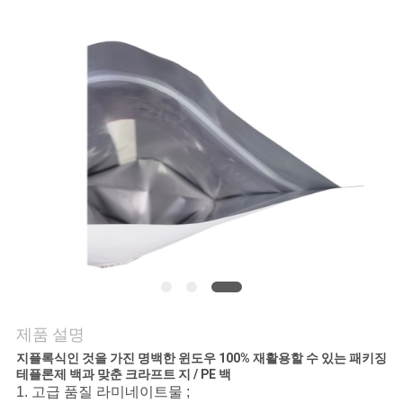
연
락
주
세
요
인
용
문
제품 설명
을
지플록식인 것을 가진 명백한 윈도우 100% 재활용할 수 있는 패키징
테플론제 백과 맞춘 크라프트 지 / PE 백
요
1. 고급 품질 라미네이트물 ;