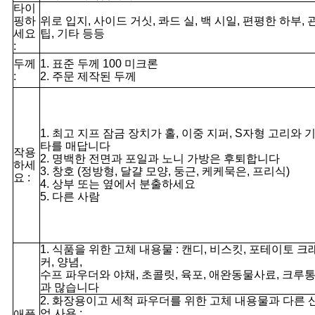
타이
핑하
위로 입지, 사이드 거싯, 콰드 실, 백 시일, 편평한 하부, 
세요
팁, 기타 등등
:
두께
1. 표준 두께 100 미크론
:
2. 주문 제작된 두께
1. 최고 지프 잠금 장치가 홀, 이중 지퍼, S자형 고리와 
타를 매답니다
작용
2. 명백한 전면과 포일과 노니 가방은 후퇴합니다
하세
3. 창호 (정방형, 달걀 모양, 둥근, 케케묵은, 프리식)
요 :
4. 상부 또는 옆에서 분출하세요
5. 다른 사람
1. 식품을 위한 고체 내용물 : 캔디, 비스킷, 포테이토 크
커, 양념,
수프 파우더와 야채, 초콜릿, 육포, 애완동물사료, 크루
과 많습니다
2. 화장용이고 세척 파우더를 위한 고체 내용물과 다른 
업 사용 :
애플