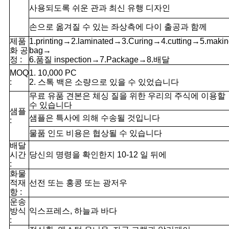
사용되도록 쉬운 관과 최신 유행 디자인
손으로 옮겨질 수 있는 좌상측에 다이 출공과 함께
제품
1.printing→2.laminated→3.Curing→4.cutting→5.makin
화 공
bag→
정 :
6.품질 inspection→7.Package→8.배달
MOQ
1. 10,000 PC
:
2. 스톡 백은 소량으로 있을 수 있었습니다
무료 유품 견본은 체싱 질을 위한 우리의 주식에 이용할
수 있습니다
샘플
샘플은 특사에 의해 수송될 것입니다
:
물품 인도 비용은 협상될 수 있습니다
배달
시간
당신의 명령을 확인한지 10-12 일 뒤에
:
화물
적재
선전 또는 홍콩 또는 광저우
항 :
운송
방식
익스프레스, 하늘과 바다
: