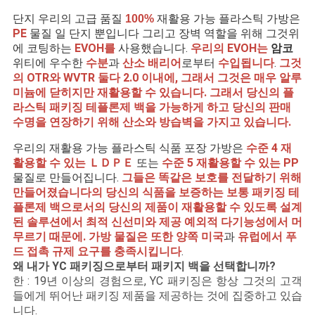
단지 우리의 고급 품질
재활용 가능 플라스틱 가방은
100%
PE
물질 일 단지 뿐입니다 그리고 장벽 역할을 위해 그것위
에
코팅하는
EVOH를
사용했습니다.
우리의 EVOH는
암코
위티에 우수한
수분
과
산소 배리어
로부터
수입됩니다
.
그것
의 OTR와 WVTR 둘다 2.0 이내에, 그래서 그것은 매우 알루
미늄에 닫히지만 재활용할 수 있습니다. 그래서 당신의 플
라스틱 패키징 테플론제 백을 가능하게 하고 당신의 판매
수명을 연장하기 위해 산소와 방습벽을 가지고 있습니다.
우리의 재활용 가능 플라스틱 식품 포장 가방은
수준 4 재
활용할 수 있는 ＬＤＰＥ
또는
수준 5 재활용할 수 있는 PP
물질로 만들어집니다.
그들은 똑같은 보호를 전달하기 위해
만들어졌습니다의 당신의 식품을 보증하는 보통 패키징 테
플론제 백으로서의 당신의 제품이 재활용할 수 있도록 설계
된 솔루션에서 최적 신선미와 제공 예외적 다기능성에서 머
무르기 때문에. 가방 물질은 또한 양쪽
미국
과
유럽
에서 푸
드 접촉 규제 요구를 충족시킵니다
.
왜 내가 YC 패키징으로부터 패키지 백을 선택합니까?
한 : 19년 이상의 경험으로, YC 패키징은 항상 그것의 고객
들에게 뛰어난 패키징 제품을 제공하는 것에 집중하고 있습
니다.