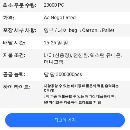
하
20000 PC
최소 주문 수량:
여
As Negotiated
가격:
공
포장 세부 사항:
명부 / 페이 bag→Carton→Pallet
장
배달 시간:
15-25 일 일
여
지불 조건:
L/C (신용장), 전신환, 웨스턴 유니온,
머니그램
행
공급 능력:
달 당 3000000pcs
품
하이 라이트:
재활용할 수 있는 패키징 테플론제 백을 출력하는
CMYK
,
,
질
비 파손 재활용할 수 있는 패키징 테플론제 백
60 마이크론 지플록식 크라프트 지 팁
관
리
최고의 가격