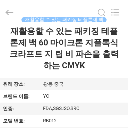
2021
-
2026
Guangzhou
Yucai
재활용할 수 있는 패키징 테플론제 백
Color
Printing
Co.,
재활용할 수 있는 패키징 테플
집
Ltd..
All
Rights
론제 백 60 마이크론 지플록식
Reserved.
제
크라프트 지 팁 비 파손을 출력
품
하는 CMYK
우
원래 장소:
광동 중국
리
YC
브랜드 이름:
에
FDA,SGS,ISO,BRC
인증:
대
RB012
모델 번호: