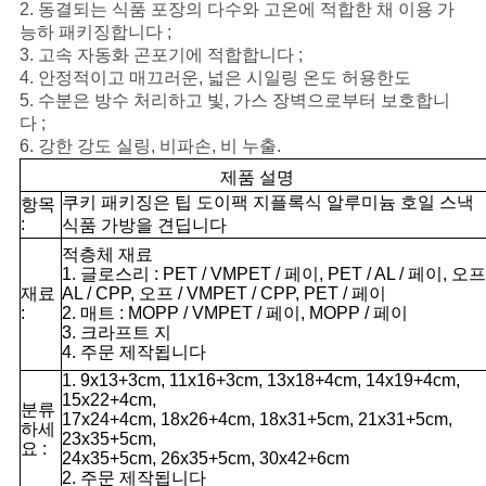
2. 동결되는 식품 포장의 다수와 고온에 적합한 채 이용 가
구
능하 패키징합니다 ;
3. 고속 자동화 곤포기에 적합합니다 ;
하
4. 안정적이고 매끄러운, 넓은 시일링 온도 허용한도
5. 수분은 방수 처리하고 빛, 가스 장벽으로부터 보호합니
세
다 ;
6. 강한 강도 실링, 비파손, 비 누출.
요
제품 설명
쿠키 패키징은 팁 도이팩 지플록식 알루미늄 호일 스낵
항목
사
:
식품 가방을 견딥니다
적층체 재료
이
1. 글로스리 : PET / VMPET / 페이, PET / AL / 페이, 오프 
재료
AL / CPP, 오프 / VMPET / CPP, PET / 페이
트
:
2. 매트 : MOPP / VMPET / 페이, MOPP / 페이
3. 크라프트 지
4. 주문 제작됩니다
맵
1. 9x13+3cm, 11x16+3cm, 13x18+4cm, 14x19+4cm,
15x22+4cm,
분류
17x24+4cm, 18x26+4cm, 18x31+5cm, 21x31+5cm,
PRIVACY
하세
23x35+5cm,
요 :
24x35+5cm, 26x35+5cm, 30x42+6cm
POLICY
2. 주문 제작됩니다