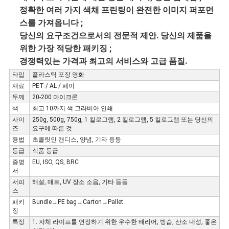
정확한 여러 가지 색채 프린팅이 완전한 이미지 퍼포먼
스를 가져옵니다 ;
당신의 요구조건으로서의 전문적 제안. 당신의 제품을 
위한 가장 적당한 패키징 ;
경쟁력있는 가격과 최고의 서비스와 고급 품질.
타입
플라스틱 포장 영화
재료
PET / AL / 페이
두께
20-200 마이크론
색
최고 10까지 색 그라비아 인쇄
사이
250g, 500g, 750g, 1 킬로그램, 2 킬로그램, 5 킬로그램 또는 당신의
즈
요구에 따른 것
용법
초콜릿인 캔디스, 양념, 기타 등등
등급
식품 등급
증명
EU, ISO, QS, BRC
서
서피
해설, 매트, UV 장소 소음, 기타 등등
스
패키
Bundle→PE bag→Carton→Pallet
징
특징
1. 자체 라이프를 연장하기 위한 우수한 배리어, 방습, 산소 내성, 좋은