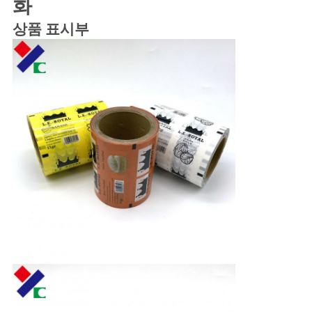
화
구
상품 표시부
하
세
요
사
이
트
맵
PRIVACY
POLICY