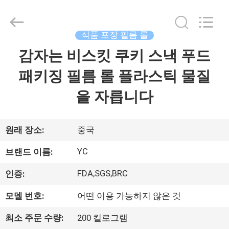
2021
-
2026
Guangzhou
Yucai
식품 포장 필름 롤
Color
Printing
Co.,
감자는 비스킷 쿠키 스낵 푸드
집
Ltd..
All
Rights
패키징 필름 롤 플라스틱 물질
Reserved.
제
을 자릅니다
품
원래 장소:
중국
우
YC
브랜드 이름:
리
FDA,SGS,BRC
인증:
에
모델 번호:
어떤 이용 가능하지 않은 것
대
최소 주문 수량:
200 킬로그램