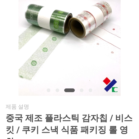
연
락
주
세
요
인
용
제품 설명
문
중국 제조 플라스틱 감자칩 / 비스
을
킷 / 쿠키 스낵 식품 패키징 롤 영
요