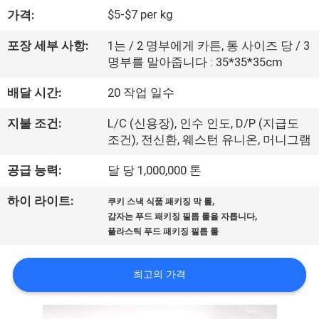
하
$5-$7 per kg
가격:
여
포장 세부 사항:
1는 / 2 명부에게 카튼, 통 사이즈 당 / 3
명부를 말아줍니다 : 35*35*35cm
공
배달 시간:
20 작업 일수
장
지불 조건:
L/C (신용장), 인수 인도, D/P (지급도
여
조건), 전신환, 웨스턴 유니온, 머니그램
행
공급 능력:
달 당 1,000,000 톤
,
하이 라이트:
쿠키 스낵 식품 패키징 막 롤
품
,
감자는 푸드 패키징 필름 롤을 자릅니다
플라스틱 푸드 패키징 필름 롤
질
관
최고의 가격
리