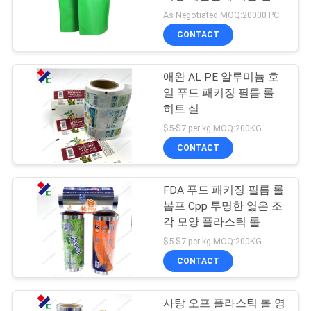
니다
As Negotiated MOQ:20000 PC
연
CONTACT
83
락
지퍼 주머니를 위로
애완 AL PE 알루미늄 호
주
일 푸드 패키징 필름 롤
서 있으십시오
세
히트 실
$5-$7 per kg MOQ:200KG
요
CONTACT
인
FDA 푸드 패키징 필름 롤
21
봅프 Cpp 투명한 엷은 조
용
통렬한 반박 주머니
각 모양 플라스틱 롤
문
$5-$7 per kg MOQ:200KG
포장
CONTACT
을
요
사탕 오프 플라스틱 롤 영