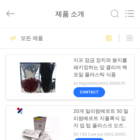
2021
-
2026
제품 소개
Guangzhou
Yucai
Color
Printing
Co.,
집
30
Ltd..
모든 제품
All
Rights
Reserved.
커피 포장 부대
제
지프 잠금 장치와 봉지를
품
패키징하는 앞 클리어 백
포일 플라스틱 식품
As Negotiated MOQ:30000 PC
우
CONTACT
44
리
미생물에 의해 분해
20개 밀리람베르트 50 밀
에
리람베르트 지플록식 입
된 패키징 테플론제
대
지 업 팁 플라스크 오즈레
자루형 동체 Eco 세정 로
$0.1-$0.3 per pcs MOQ:20000 PC