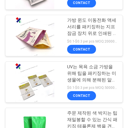
하
백
션
CONTACT
여
가방 윈도 이동전화 액세
23
서리를 패키징하는 지프
공
재활용할 수 있는 패
잠금 장치 위로 인쇄된 입
지
장
$0.1-$0.3 per pcs MOQ:20000 PC
키징 테플론제 백
CONTACT
여
행
UV는 목욕 소금 가방을
위해 팁을 패키징하는 미
생물에 의해 분해된 알루
품
72
미늄 호일을 출력했습니
$0.1-$0.3 per pcs MOQ:50000 PC
다
질
CONTACT
식품 포장 필름 롤
관
주문 제작된 색 박지는 팁
리
재밀봉할 수 있는 간식 패
키징 테플론제 백을 견딥