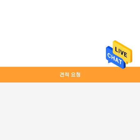
견적 요청
모든
미생물에 의해 분해
커피 포장 부대
된 패키징 테플론제 
백
재활용할 수 있는 패
식품 포장 필름 롤
키징 테플론제 백
지퍼 주머니를 위로 
통렬한 반박 주머니 
서 있으십시오
포장