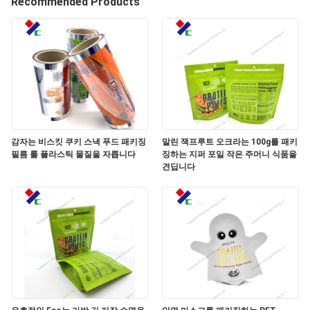
하
Recommended Products
여
공
장
여
감자는 비스킷 쿠키 스낵 푸드 패키징
말린 잭프루트 오크라는 100g를 패키
행
필름 롤 플라스틱 물질을 자릅니다
징하는 지퍼 포일 작은 주머니 식품을
견딥니다
품
질
관
리