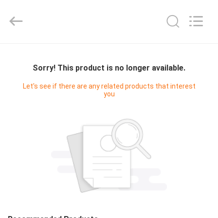
2021
-
2026
Guangzhou
Yucai
Color
Printing
Co.,
집
Ltd..
All
Rights
Sorry! This product is no longer available.
Reserved.
제
Let's see if there are any related products that interest
you
품
우
리
에
대