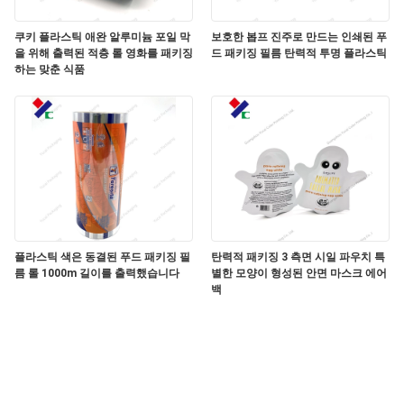
구
쿠키 플라스틱 애완 알루미늄 포일 막
보호한 봅프 진주로 만드는 인쇄된 푸
하
을 위해 출력된 적층 롤 영화를 패키징
드 패키징 필름 탄력적 투명 플라스틱
하는 맞춘 식품
세
요
사
이
트
플라스틱 색은 동결된 푸드 패키징 필
탄력적 패키징 3 측면 시일 파우치 특
름 롤 1000m 길이를 출력했습니다
별한 모양이 형성된 안면 마스크 에어
백
맵
PRIVACY
POLICY