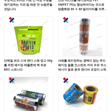
우호적인 Eco는 가방 긴 저장 수명을
안면 마스크를 패키징하는 PET
패키징하는 지퍼 팁 매운 맛 뉴팝콘을
VMPET PE는 형성하여지는 것으로
연
견딥니다
맞춤화된 80 Ｘ 80 밀리미터를 자루
에 넣습니다
락
주
세
요
단백질 퍼프 스낵 캔디 스윗 망고 50g
샤쉐를 패키징하는 광택이 없는 푸드
인
를 위한 패키징 테플론제 백 위로
패키징 필름 인스턴트 커피 우유 주스
BRC 스트나드
에너지 음료 분유 캔디바 포장지 스틱
용
문
을
요