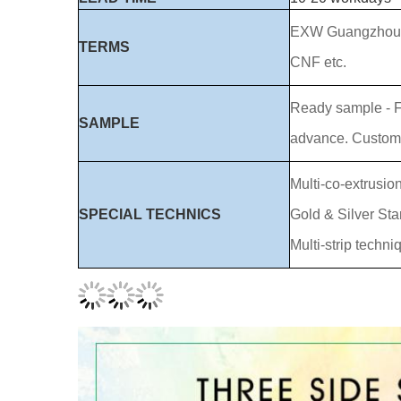
EXW Guangzhou,
TERMS
CNF etc.
Ready sample - Fr
SAMPLE
advance. Customi
Multi-co-extrusio
SPECIAL TECHNICS
Gold & Silver St
Multi-strip techni