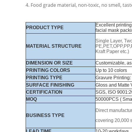
4. Food grade material, non-toxic, no smell, tast
Excellent printin
PRODUCT TYPE
facial mask pack
Single Layer, Two
MATERIAL STRUCTURE
PE,PET,OPP,PP,P
Kraft Paper etc.)
DIMENSION OR SIZE
Customizable, as
PRINTING COLORS
Up to 10 colors
PRINTING TYPE
Gravure Printing:
SURFACE FINISHING
Gloss and Matte 
CERTIFICATION
SGS, ISO 9001:
MOQ
50000PCS ( Smalle
Direct manufactur
BUSINESS TYPE
covering 20,000 
LEAD TIME
10-20 workdays