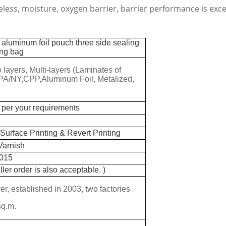
eless, moisture, oxygen barrier, barrier performance is exce
g aluminum foil pouch three side sealing
ing bag
 layers, Multi-layers (Laminates of
A/NY,CPP,Aluminum Foil, Metalized,
 per your requirements
 Surface Printing & Revert Printing
Varnish
2015
r order is also acceptable. )
er, established in 2003, two factories
sq.m.