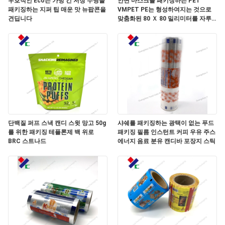
우호적인 Eco는 가방 긴 저장 수명을
안면 마스크를 패키징하는 PET
패키징하는 지퍼 팁 매운 맛 뉴팝콘을
VMPET PE는 형성하여지는 것으로
연
견딥니다
맞춤화된 80 Ｘ 80 밀리미터를 자루
에 넣습니다
락
주
세
요
단백질 퍼프 스낵 캔디 스윗 망고 50g
샤쉐를 패키징하는 광택이 없는 푸드
인
를 위한 패키징 테플론제 백 위로
패키징 필름 인스턴트 커피 우유 주스
BRC 스트나드
에너지 음료 분유 캔디바 포장지 스틱
용
문
을
요