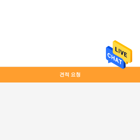
견적 요청
모든
미생물에 의해 분해
커피 포장 부대
된 패키징 테플론제 
백
재활용할 수 있는 패
식품 포장 필름 롤
키징 테플론제 백
지퍼 주머니를 위로 
통렬한 반박 주머니 
서 있으십시오
포장