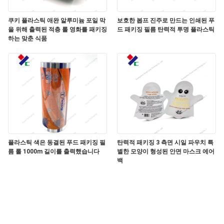
구
쿠키 플라스틱 애완 알루미늄 포일 막
보호한 봅프 진주로 만드는 인쇄된 푸
하
을 위해 출력된 적층 롤 영화를 패키징
드 패키징 필름 탄력적 투명 플라스틱
하는 맞춘 식품
세
요
사
이
트
플라스틱 색은 동결된 푸드 패키징 필
탄력적 패키징 3 측면 시일 파우치 특
름 롤 1000m 길이를 출력했습니다
별한 모양이 형성된 안면 마스크 에어
백
맵
PRIVACY
POLICY