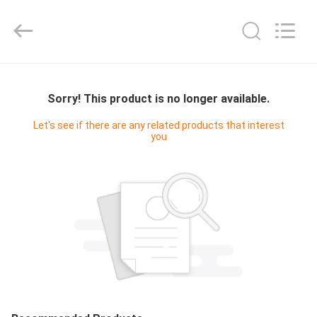
2021
-
2026
Guangzhou
Yucai
Color
Printing
Co.,
집
Ltd..
All
Rights
Sorry! This product is no longer available.
Reserved.
제
Let's see if there are any related products that interest
you
품
우
리
에
대