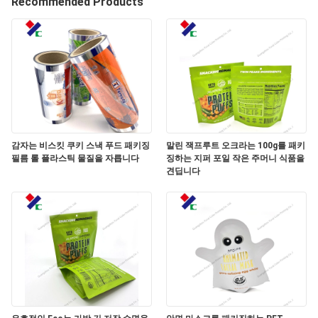
하
Recommended Products
여
공
장
여
감자는 비스킷 쿠키 스낵 푸드 패키징
말린 잭프루트 오크라는 100g를 패키
행
필름 롤 플라스틱 물질을 자릅니다
징하는 지퍼 포일 작은 주머니 식품을
견딥니다
품
질
관
리