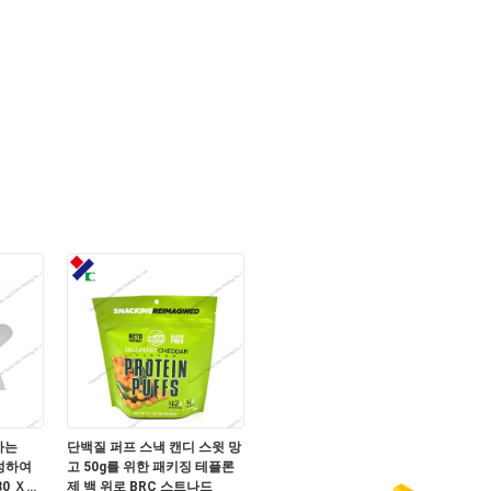
하는
단백질 퍼프 스낵 캔디 스윗 망
형성하여
고 50g를 위한 패키징 테플론
0 Ｘ
제 백 위로 BRC 스트나드