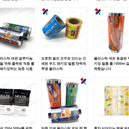
80 밀리미터를 자루에 넣습니
다
플라스틱 애완 알루미늄
보호한 봅프 진주로 만드는 인
플라스틱 색은 동결된 
을 위해 출력된 적층 롤
쇄된 푸드 패키징 필름 탄력적
키징 필름 롤 1000m 
 패키징하는 맞춘 식품
투명 플라스틱
력했습니다
 250g 500g를 위한
맞춘 인쇄 플라스틱 포일 랩 핵
홍차 비어있는 백을 밀