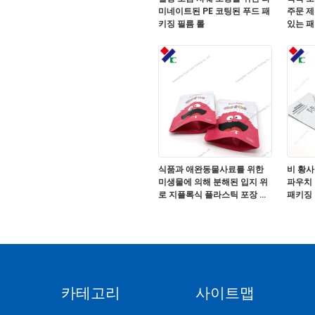
미네이트된 PE 코팅된 푸드 패
주문 제
키징 필름 롤
있는 패
식품과 애완동물사료를 위한
비 황사
미생물에 의해 분해된 입지 위
파우치
로 지플록식 플라스틱 포장 봉
패키징
지
카테고리
사이트맵