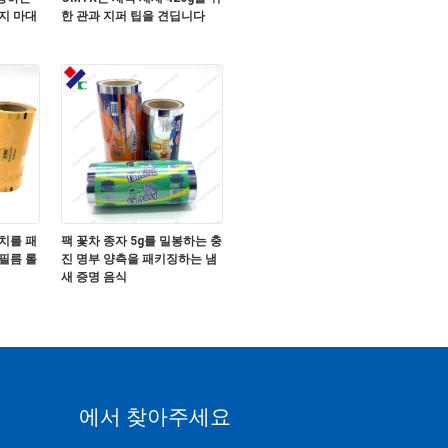
지 마대
한 관과 지퍼 팁을 견딥니다
치를 패
팩 꽃차 종자 5g를 밀봉하는 충
필름 롤
진 명부 양측을 패키징하는 냄
새 증명 음식
에서 찾아주세요