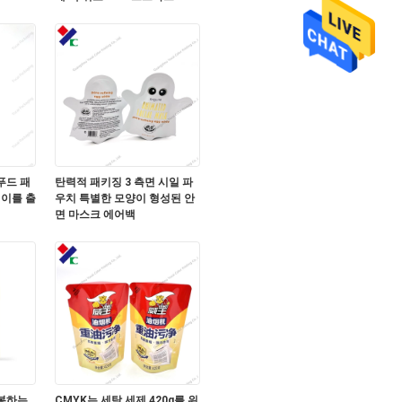
푸드 패
탄력적 패키징 3 측면 시일 파
길이를 출
우치 특별한 모양이 형성된 안
면 마스크 에어백
봉하는
CMYK는 세탁 세제 420g를 위