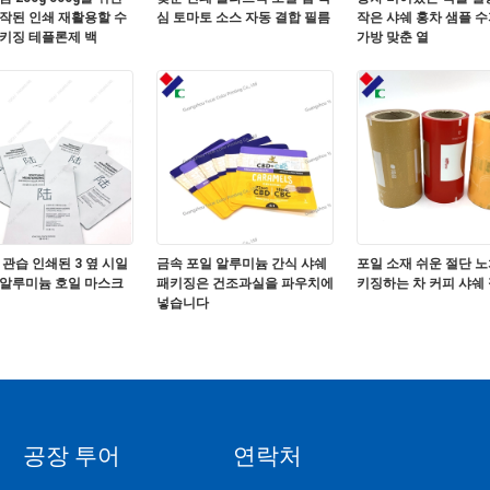
작된 인쇄 재활용할 수
심 토마토 소스 자동 결합 필름
작은 샤쉐 홍차 샘플 수
키징 테플론제 백
가방 맞춘 열
 관습 인쇄된 3 옆 시일
금속 포일 알루미늄 간식 샤쉐
포일 소재 쉬운 절단 노
 알루미늄 호일 마스크
패키징은 건조과실을 파우치에
키징하는 차 커피 샤쉐 
넣습니다
공장 투어
연락처