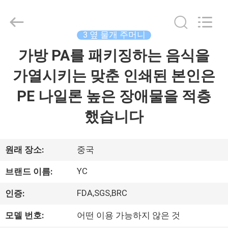
2021
-
2026
Guangzhou
Yucai
3 옆 물개 주머니
Color
Printing
Co.,
가방 PA를 패키징하는 음식을
집
Ltd..
All
Rights
가열시키는 맞춘 인쇄된 본인은
Reserved.
제
PE 나일론 높은 장애물을 적층
품
했습니다
우
원래 장소:
중국
리
YC
브랜드 이름:
에
FDA,SGS,BRC
인증:
대
모델 번호:
어떤 이용 가능하지 않은 것