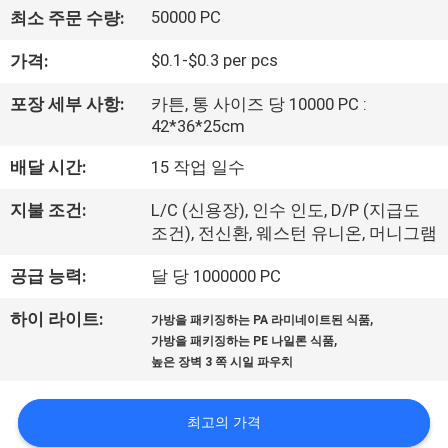
하
50000 PC
최소 주문 수량:
여
$0.1-$0.3 per pcs
가격:
공
포장 세부 사항:
카튼, 통 사이즈 당 10000 PC :
42*36*25cm
장
배달 시간:
15 작업 일수
여
지불 조건:
L/C (신용장), 인수 인도, D/P (지급도
행
조건), 전신환, 웨스턴 유니온, 머니그램
공급 능력:
달 당 1000000 PC
품
,
하이 라이트:
가방을 패키징하는 PA 라미네이트된 식품
질
,
가방을 패키징하는 PE 나일론 식품
높은 장벽 3 쪽 시일 파우치
관
리
최고의 가격