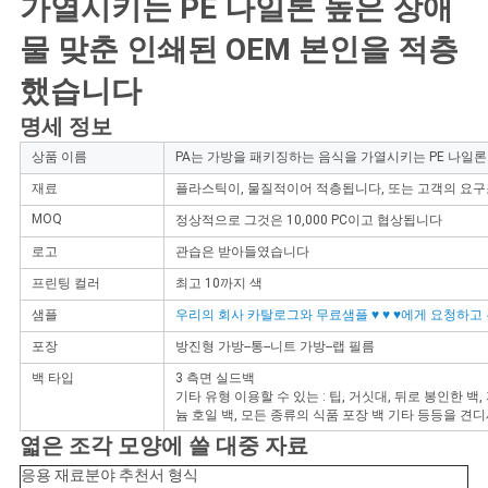
가열시키는 PE 나일론 높은 장애
구
물 맞춘 인쇄된 OEM 본인을 적층
하
했습니다
세
명세 정보
요
상품 이름
PA는 가방을 패키징하는 음식을 가열시키는 PE 나일론
재료
플라스틱이, 물질적이어 적층됩니다, 또는 고객의 요
MOQ
정상적으로 그것은 10,000 PC이고 협상됩니다
사
로고
관습은 받아들였습니다
이
프린팅 컬러
최고 10까지 색
트
샘플
우리의 회사 카탈로그와 무료샘플 ♥ ♥ ♥에게 요청하고
포장
방진형 가방--통--니트 가방--랩 필름
맵
백 타입
3 측면 실드백
기타 유형 이용할 수 있는 : 팁, 거싯대, 뒤로 봉인한 백, 
늄 호일 백, 모든 종류의 식품 포장 백 기타 등등을 견디
PRIVACY
엷은 조각 모양에 쓸 대중 자료
POLICY
응용 재료분야 추천서 형식