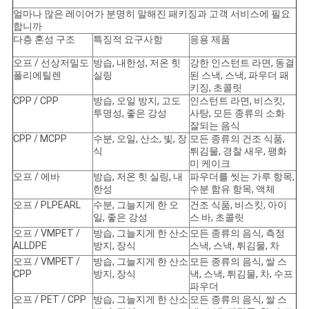
얼마나 많은 레이어가 분명히 말해진 패키징과 고객 서비스에 필요
합니까
다층 혼성 구조
특징적 요구사항
응용 제품
오프 / 선상저밀도
방습, 내한성, 저온 힛
강한 인스턴트 라면, 동결
폴리에틸렌
실링
된 스낵, 스낵, 파우더 패
키징, 초콜릿
CPP / CPP
방습, 오일 방지, 고도
인스턴트 라면, 비스킷,
투명성, 좋은 강성
사탕, 모든 종류의 소화
잘되는 음식
CPP / MCPP
수분, 오일, 산소, 빛, 장
모든 종류의 건조 식품,
식
튀김물, 경찰 새우, 팽화
미 케이크
오프 / 에바
방습, 저온 힛 실링, 내
파우더를 씻는 가루 항목,
한성
수분 함유 항목, 액체
오프 / PLPEARL
수분, 그늘지게 한 오
건조 식품, 비스킷, 아이
일, 좋은 강성
스 바, 초콜릿
오프 / VMPET /
방습, 그늘지게 한 산소
모든 종류의 음식, 측정
ALLDPE
방지, 장식
스낵, 스낵, 튀김물, 차
오프 / VMPET /
방습, 그늘지게 한 산소
모든 종류의 음식, 쌀 스
CPP
방지, 장식
낵, 스낵, 튀김물, 차, 수프
파우더
오프 / PET / CPP
방습, 그늘지게 한 산소
모든 종류의 음식, 쌀 스