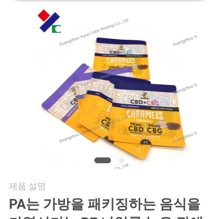
연
락
주
세
요
인
용
문
제품 설명
을
PA는 가방을 패키징하는 음식을
요