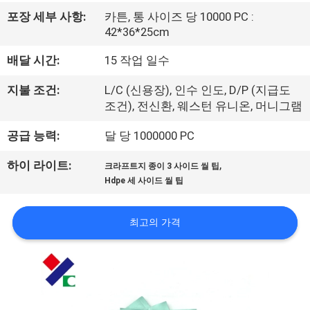
하
포장 세부 사항:
카튼, 통 사이즈 당 10000 PC :
여
42*36*25cm
배달 시간:
15 작업 일수
공
지불 조건:
L/C (신용장), 인수 인도, D/P (지급도
장
조건), 전신환, 웨스턴 유니온, 머니그램
여
공급 능력:
달 당 1000000 PC
행
,
하이 라이트:
크라프트지 종이 3 사이드 씰 팁
Hdpe 세 사이드 씰 팁
품
최고의 가격
질
관
리