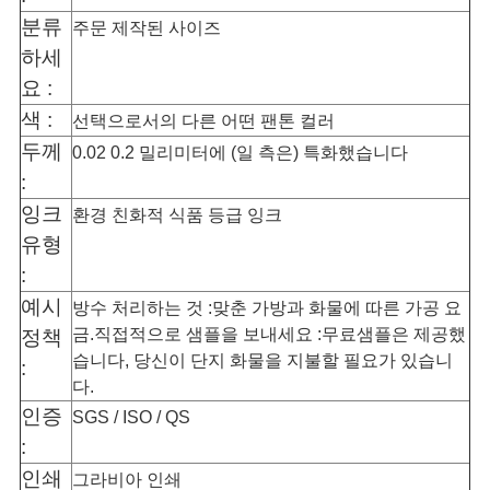
구
분류
주문 제작된 사이즈
하세
하
요 :
세
색 :
선택으로서의 다른 어떤 팬톤 컬러
요
두께
0.02 0.2 밀리미터에 (일 측은) 특화했습니다
:
잉크
환경 친화적 식품 등급 잉크
사
유형
이
:
예시
방수 처리하는 것 :맞춘 가방과 화물에 따른 가공 요
트
금.직접적으로 샘플을 보내세요 :무료샘플은 제공했
정책
맵
습니다, 당신이 단지 화물을 지불할 필요가 있습니
:
다.
인증
SGS / ISO / QS
PRIVACY
:
POLICY
인쇄
그라비아 인쇄