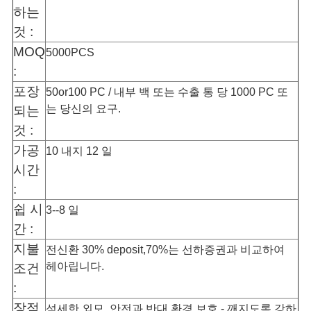
하는
것 :
MOQ
5000PCS
:
포장
50or100 PC / 내부 백 또는 수출 통 당 1000 PC 또
는 당신의 요구.
되는
것 :
가공
10 내지 12 일
시간
:
쉽 시
3--8 일
간 :
지불
전신환 30% deposit,70%는 선하증권과 비교하여
헤아립니다.
조건
:
장점
섬세한 외모, 안전과 반대 환경 보호 - 깨지도록 강하