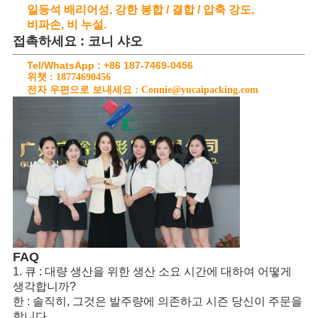
일등석 배리어성, 강한 봉합 / 결합 / 압축 강도,
비파손, 비 누설.
접촉하세요 : 코니 샤오
Tel/WhatsApp : +86 187-7469-0456
위챗 : 18774690456
전자 우편으로 보내세요 : Connie@yucaipacking.com
FAQ
1. 큐 : 대량 생산을 위한 생산 소요 시간에 대하여 어떻게
생각합니까?
한 : 솔직히, 그것은 발주량에 의존하고 시즌 당신이 주문을
합니다.