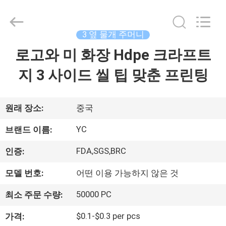
2021
-
2026
Guangzhou
Yucai
3 옆 물개 주머니
Color
Printing
Co.,
로고와 미 화장 Hdpe 크라프트
집
Ltd..
All
Rights
지 3 사이드 씰 팁 맞춘 프린팅
Reserved.
제
품
원래 장소:
중국
YC
브랜드 이름:
우
FDA,SGS,BRC
인증:
리
모델 번호:
어떤 이용 가능하지 않은 것
에
50000 PC
최소 주문 수량:
대
$0.1-$0.3 per pcs
가격: