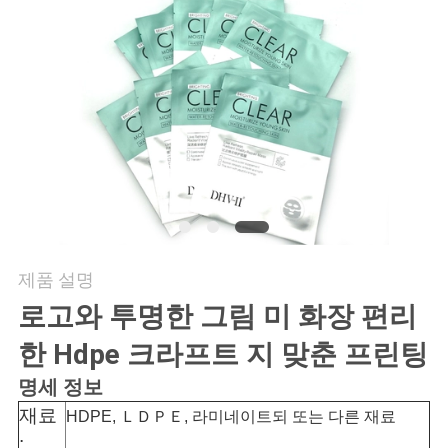
연
락
주
세
요
인
제품 설명
용
로고와 투명한 그림 미 화장 편리
문
한 Hdpe 크라프트 지 맞춘 프린팅
을
명세 정보
재료
HDPE, ＬＤＰＥ, 라미네이트되 또는 다른 재료
요
: